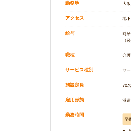
勤務地
大阪
アクセス
地下
給与
時給:
（経
職種
介護
サービス種別
サー
施設定員
70
雇用形態
派遣
勤務時間
早