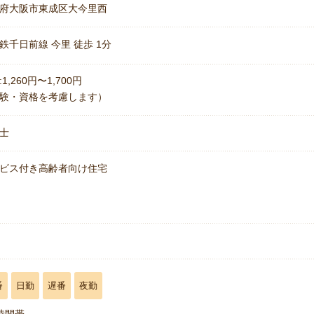
府大阪市東成区大今里西
鉄千日前線 今里 徒歩 1分
1,260円〜1,700円
験・資格を考慮します）
士
ビス付き高齢者向け住宅
名
番
日勤
遅番
夜勤