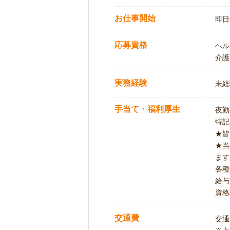
お仕事開始
即日
応募資格
ヘル
介護
実務経験
未経
手当て・福利厚生
夜勤
特記
★皆
★当
ます
各種
給与
資格
交通費
交通