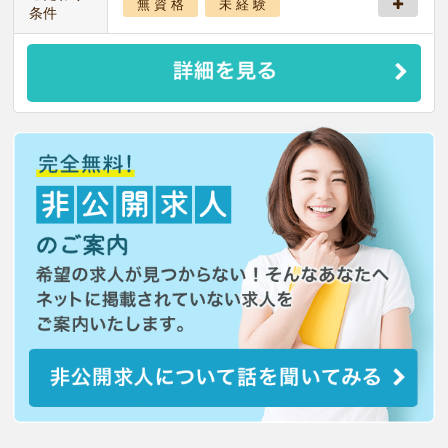
無 資 格
未 経 験
条件