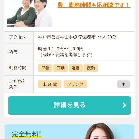
数、勤務時間も応相談です！
アクセス
神戸市営西神山手線 学園都市 バス 20分
時給:1,190円〜1,700円
給与
（経験・資格を考慮します）
勤務時間
早番
日勤
遅番
夜勤
こだわり
未 経 験
ブランク
条件