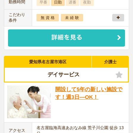
勤務時間
早番
日勤
遅番
夜勤
こだわり
無 資 格
未 経 験
条件
愛知県名古屋市港区
介護士
デイサービス
開設して5年の新しい施設で
す！週3日―OK！
名古屋臨海高速あおなみ線 荒子川公園 徒歩 13
アクセス