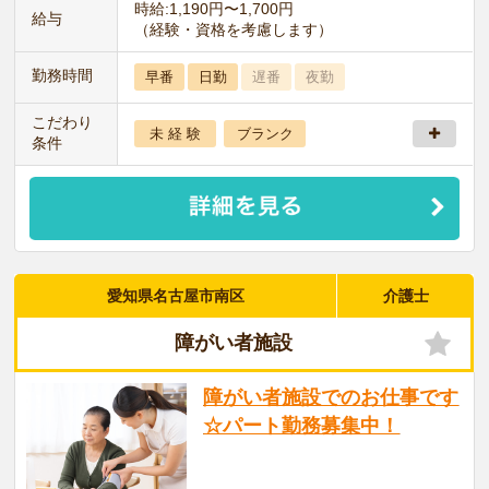
時給:1,190円〜1,700円
給与
（経験・資格を考慮します）
勤務時間
早番
日勤
遅番
夜勤
こだわり
未 経 験
ブランク
条件
愛知県名古屋市南区
介護士
障がい者施設
障がい者施設でのお仕事です
☆パート勤務募集中！