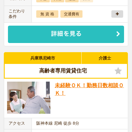
こだわり
無 資 格
交通費有
条件
兵庫県尼崎市
介護士
高齢者専用賃貸住宅
未経験ＯＫ！勤務日数相談Ｏ
Ｋ！
アクセス
阪神本線 尼崎 徒歩 8分