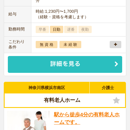
分
時給:1,230円〜1,700円
給与
（経験・資格を考慮します）
勤務時間
早番
日勤
遅番
夜勤
こだわり
無 資 格
未 経 験
条件
神奈川県横浜市南区
介護士
有料老人ホーム
駅から徒歩4分の有料老人ホ
ームです。