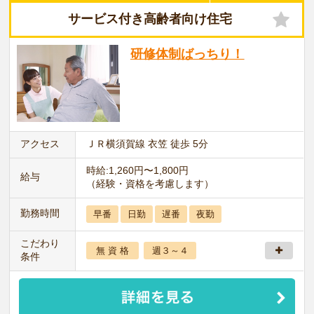
サービス付き高齢者向け住宅
研修体制ばっちり！
アクセス
ＪＲ横須賀線 衣笠 徒歩 5分
時給:1,260円〜1,800円
給与
（経験・資格を考慮します）
勤務時間
早番
日勤
遅番
夜勤
こだわり
無 資 格
週３～４
条件