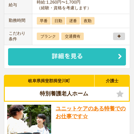
時給:1,260円〜1,700円
給与
（経験・資格を考慮します）
勤務時間
早番
日勤
遅番
夜勤
こだわり
ブランク
交通費有
条件
岐阜県揖斐郡揖斐川町
介護士
特別養護老人ホーム
ユニットケアのある特養での
お仕事です☆