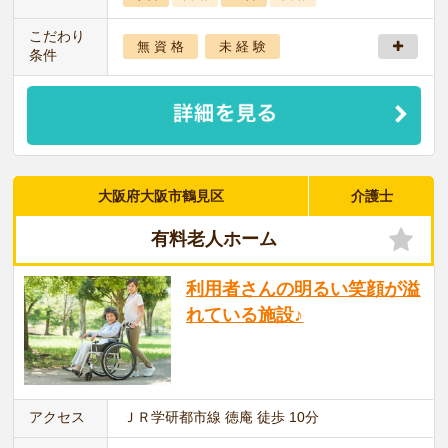
こだわり
無 資 格
未 経 験
条件
大阪府大阪市鶴見区
介護士
有料老人ホーム
利用者さんの明るい笑顔が溢
れている施設♪
アクセス
ＪＲ学研都市線 徳庵 徒歩 10分