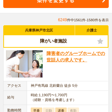
6249
件中1561件-1580件を表示
兵庫県神戸市北区
介護士
障がい者施設
障害者のグループホームでの
世話人の求人です。
アクセス
神戸有馬線 北鈴蘭台 徒歩 5分
時給:1,190円〜1,700円
給与
（経験・資格を考慮します）
勤務時間
早番
日勤
遅番
夜勤