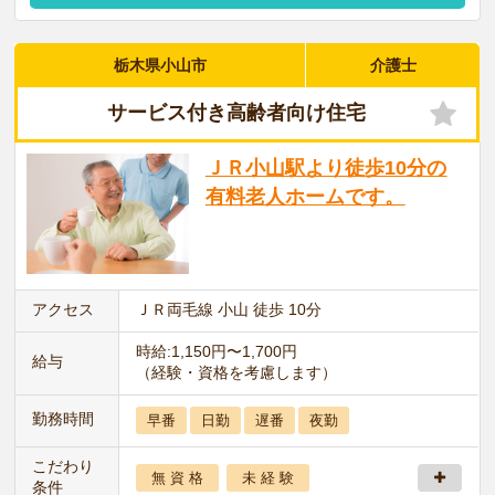
栃木県小山市
介護士
サービス付き高齢者向け住宅
ＪＲ小山駅より徒歩10分の
有料老人ホームです。
アクセス
ＪＲ両毛線 小山 徒歩 10分
時給:1,150円〜1,700円
給与
（経験・資格を考慮します）
勤務時間
早番
日勤
遅番
夜勤
こだわり
無 資 格
未 経 験
条件