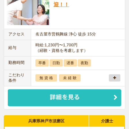
迎！！
アクセス
名古屋市営鶴舞線 浄心 徒歩 15分
時給:1,230円〜1,700円
給与
（経験・資格を考慮します）
勤務時間
早番
日勤
遅番
夜勤
こだわり
無 資 格
未 経 験
条件
兵庫県神戸市須磨区
介護士