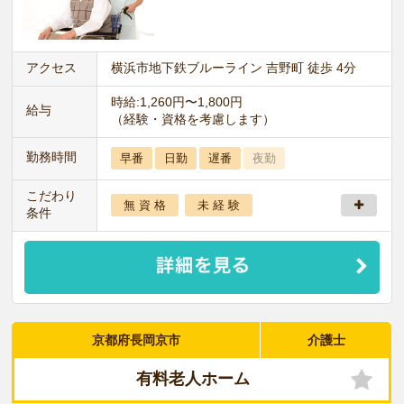
アクセス
横浜市地下鉄ブルーライン 吉野町 徒歩 4分
時給:1,260円〜1,800円
給与
（経験・資格を考慮します）
勤務時間
早番
日勤
遅番
夜勤
こだわり
無 資 格
未 経 験
条件
京都府長岡京市
介護士
有料老人ホーム