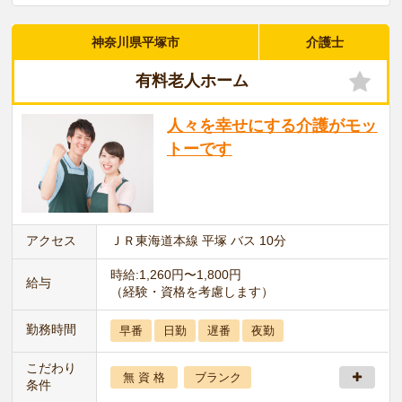
神奈川県平塚市
介護士
有料老人ホーム
人々を幸せにする介護がモッ
トーです
アクセス
ＪＲ東海道本線 平塚 バス 10分
時給:1,260円〜1,800円
給与
（経験・資格を考慮します）
勤務時間
早番
日勤
遅番
夜勤
こだわり
無 資 格
ブランク
条件