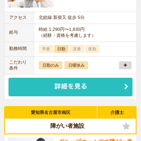
アクセス
北総線 新柴又 徒歩 5分
時給:1,290円〜1,830円
給与
（経験・資格を考慮します）
勤務時間
早番
日勤
遅番
夜勤
こだわり
日勤のみ
日曜休み
条件
愛知県名古屋市南区
介護士
障がい者施設