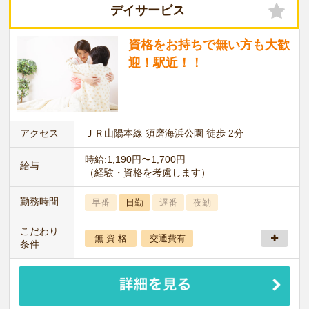
デイサービス
資格をお持ちで無い方も大歓
迎！駅近！！
アクセス
ＪＲ山陽本線 須磨海浜公園 徒歩 2分
時給:1,190円〜1,700円
給与
（経験・資格を考慮します）
勤務時間
早番
日勤
遅番
夜勤
こだわり
無 資 格
交通費有
条件