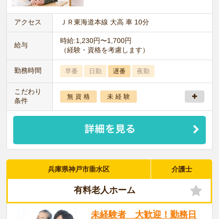
アクセス
ＪＲ東海道本線 大高 車 10分
時給:1,230円〜1,700円
給与
（経験・資格を考慮します）
勤務時間
早番
日勤
遅番
夜勤
こだわり
無 資 格
未 経 験
条件
兵庫県神戸市垂水区
介護士
有料老人ホーム
未経験者 大歓迎！勤務日