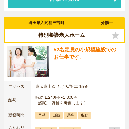
埼玉県入間郡三芳町
介護士
特別養護老人ホーム
52名定員の小規模施設での
お仕事です。
アクセス
東武東上線 ふじみ野 車 15分
時給:1,240円〜1,800円
給与
（経験・資格を考慮します）
勤務時間
早番
日勤
遅番
夜勤
こだわり