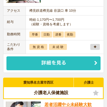
アクセス
樽見鉄道樽見線 谷汲口 車 10分
時給:1,170円〜1,700円
給与
（経験・資格を考慮します）
勤務時間
早番
日勤
遅番
夜勤
こだわり
無 資 格
未 経 験
条件
愛知県名古屋市西区
介護士
介護老人保健施設
若者活躍中☆未経験大歓