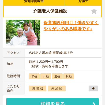
愛知県岡崎市
介護士
介護老人保健施設
保育施設利用可！働きやすく
やりがいのある職場です♪
アクセス
名鉄名古屋本線 東岡崎 車 6分
時給:1,230円〜1,700円
給与
（経験・資格を考慮します）
勤務時間
早番
日勤
遅番
夜勤
こだわり
無 資 格
未 経 験
条件