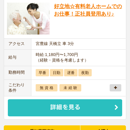
好立地☆有料老人ホームでの
お仕事！正社員登用あり♪
アクセス
宮豊線 天橋立 車 3分
時給:1,180円〜1,700円
給与
（経験・資格を考慮します）
勤務時間
早番
日勤
遅番
夜勤
こだわり
無 資 格
未 経 験
条件