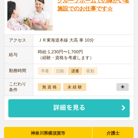
グループホームでの障がい者
施設でのお仕事です☆
アクセス
ＪＲ東海道本線 大高 車 10分
時給:1,230円〜1,700円
給与
（経験・資格を考慮します）
勤務時間
早番
日勤
遅番
夜勤
こだわり
無 資 格
未 経 験
条件
神奈川県横須賀市
介護士