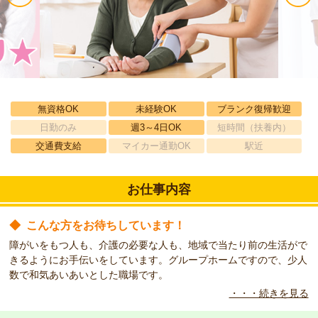
無資格OK
未経験OK
ブランク復帰歓迎
日勤のみ
週3～4日OK
短時間（扶養内）
交通費支給
マイカー通勤OK
駅近
お仕事内容
◆
こんな方をお待ちしています！
障がいをもつ人も、介護の必要な人も、地域で当たり前の生活がで
きるようにお手伝いをしています。グループホームですので、少人
数で和気あいあいとした職場です。
・・・続きを見る
◆
こんな方をお待ちしています！
無資格・未経験大歓迎です。