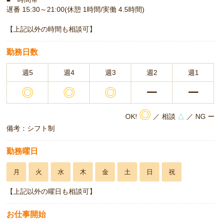
遅番 15:30～21:00(休憩 1時間/実働 4.5時間)
【上記以外の時間も相談可】
勤務日数
週5
週4
週3
週2
週1
◎
◎
◎
ー
ー
◎
OK!
／ 相談
△
／ NG ー
備考：シフト制
勤務曜日
月
火
水
木
金
土
日
祝
【上記以外の曜日も相談可】
お仕事開始