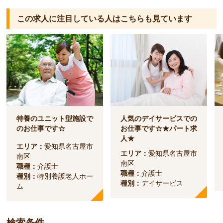
この求人に注目している人は
こちらも見ています
特養のユニット型施設で
人気のデイサービスでの
のお仕事です☆
お仕事です☆★パート求
人★
エリア：
愛知県名古屋市
エリア：
愛知県名古屋市
南区
南区
職種：
介護士
職種：
介護士
種別：
特別養護老人ホー
種別：
デイサービス
ム
検索条件