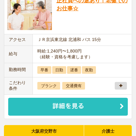
正社員への途あり！老健での
お仕事☆
アクセス
ＪＲ京浜東北線 北浦和 バス 15分
時給:1,240円〜1,800円
給与
（経験・資格を考慮します）
勤務時間
早番
日勤
遅番
夜勤
こだわり
ブランク
交通費有
条件
大阪府交野市
介護士