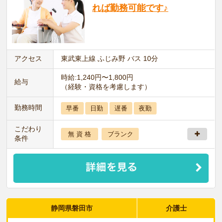
れば勤務可能です♪
アクセス
東武東上線 ふじみ野 バス 10分
時給:1,240円〜1,800円
給与
（経験・資格を考慮します）
勤務時間
早番
日勤
遅番
夜勤
こだわり
無 資 格
ブランク
条件
静岡県磐田市
介護士