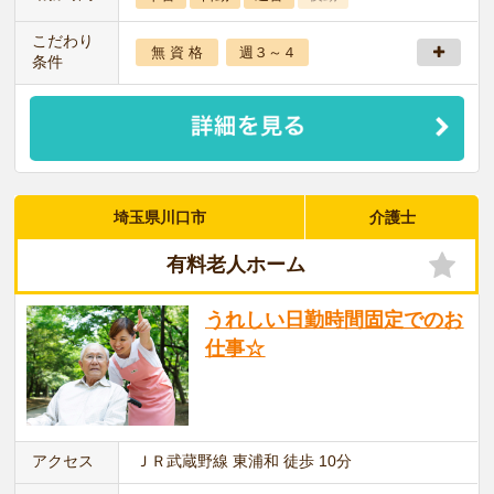
こだわり
無 資 格
週３～４
条件
埼玉県川口市
介護士
有料老人ホーム
うれしい日勤時間固定でのお
仕事☆
アクセス
ＪＲ武蔵野線 東浦和 徒歩 10分