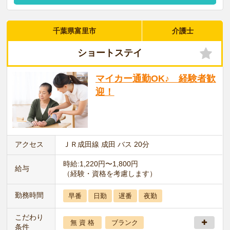
千葉県富里市
介護士
ショートステイ
マイカー通勤OK♪ 経験者歓
迎！
アクセス
ＪＲ成田線 成田 バス 20分
時給:1,220円〜1,800円
給与
（経験・資格を考慮します）
勤務時間
早番
日勤
遅番
夜勤
こだわり
無 資 格
ブランク
条件