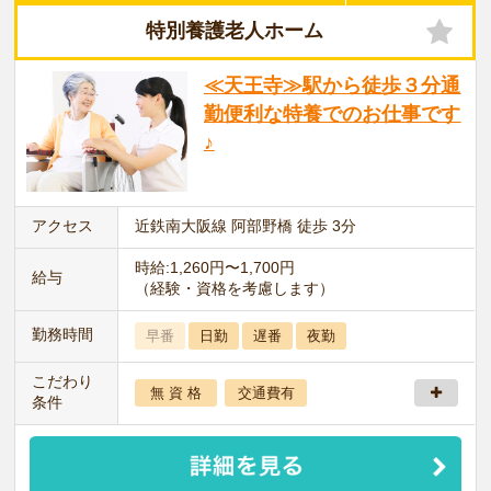
特別養護老人ホーム
≪天王寺≫駅から徒歩３分通
勤便利な特養でのお仕事です
♪
アクセス
近鉄南大阪線 阿部野橋 徒歩 3分
時給:1,260円〜1,700円
給与
（経験・資格を考慮します）
勤務時間
早番
日勤
遅番
夜勤
こだわり
無 資 格
交通費有
条件