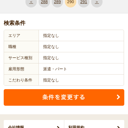
＜
288
289
290
291
＞
検索条件
エリア
指定なし
職種
指定なし
サービス種別
指定なし
雇用形態
派遣・パート
こだわり条件
指定なし
会社情報
利用規約