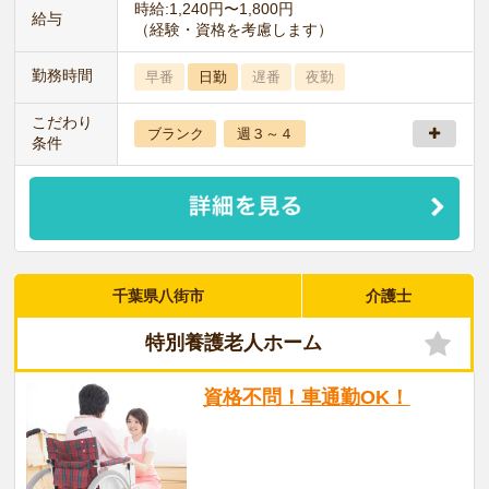
時給:1,240円〜1,800円
給与
（経験・資格を考慮します）
勤務時間
早番
日勤
遅番
夜勤
こだわり
ブランク
週３～４
条件
千葉県八街市
介護士
特別養護老人ホーム
資格不問！車通勤OK！