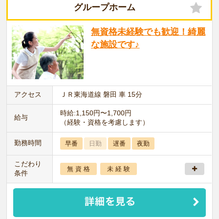
グループホーム
無資格未経験でも歓迎！綺麗
な施設です♪
アクセス
ＪＲ東海道線 磐田 車 15分
時給:1,150円〜1,700円
給与
（経験・資格を考慮します）
勤務時間
早番
日勤
遅番
夜勤
こだわり
無 資 格
未 経 験
条件