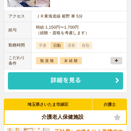
アクセス
ＪＲ東海道線 裾野 車 5分
時給:1,150円〜1,700円
給与
（経験・資格を考慮します）
勤務時間
早番
日勤
遅番
夜勤
こだわり
無 資 格
未 経 験
条件
埼玉県さいたま市緑区
介護士
介護老人保健施設