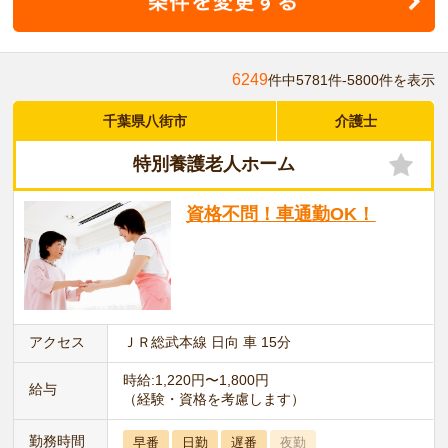
6249
件中5781件-5800件を表示
千葉県八街市
介護士
特別養護老人ホーム
資格不問！車通勤OK！
アクセス
ＪＲ総武本線 日向 車 15分
時給:1,220円〜1,800円
給与
（経験・資格を考慮します）
勤務時間
早番
日勤
遅番
夜勤