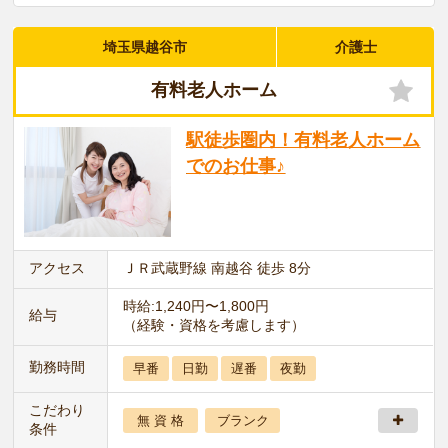
埼玉県越谷市
介護士
有料老人ホーム
駅徒歩圏内！有料老人ホーム
でのお仕事♪
アクセス
ＪＲ武蔵野線 南越谷 徒歩 8分
時給:1,240円〜1,800円
給与
（経験・資格を考慮します）
勤務時間
早番
日勤
遅番
夜勤
こだわり
無 資 格
ブランク
条件