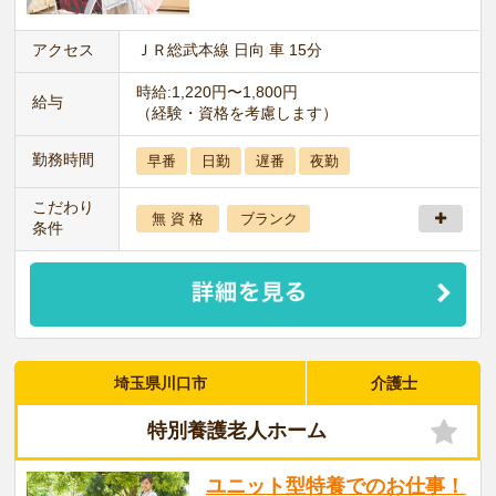
アクセス
ＪＲ総武本線 日向 車 15分
時給:1,220円〜1,800円
給与
（経験・資格を考慮します）
勤務時間
早番
日勤
遅番
夜勤
こだわり
無 資 格
ブランク
条件
埼玉県川口市
介護士
特別養護老人ホーム
ユニット型特養でのお仕事！