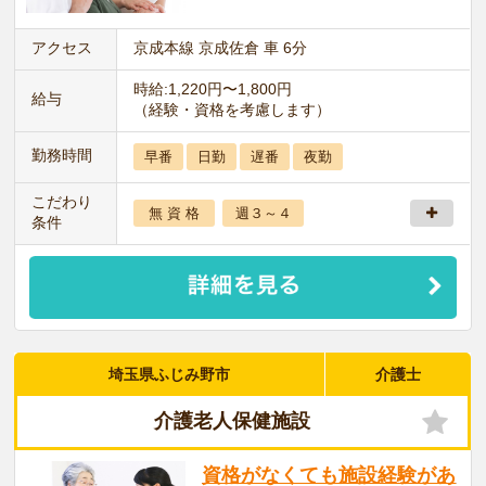
アクセス
京成本線 京成佐倉 車 6分
時給:1,220円〜1,800円
給与
（経験・資格を考慮します）
勤務時間
早番
日勤
遅番
夜勤
こだわり
無 資 格
週３～４
条件
埼玉県ふじみ野市
介護士
介護老人保健施設
資格がなくても施設経験があ