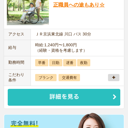
正職員への途もあり☆
アクセス
ＪＲ京浜東北線 川口 バス 30分
時給:1,240円〜1,800円
給与
（経験・資格を考慮します）
勤務時間
早番
日勤
遅番
夜勤
こだわり
ブランク
交通費有
条件