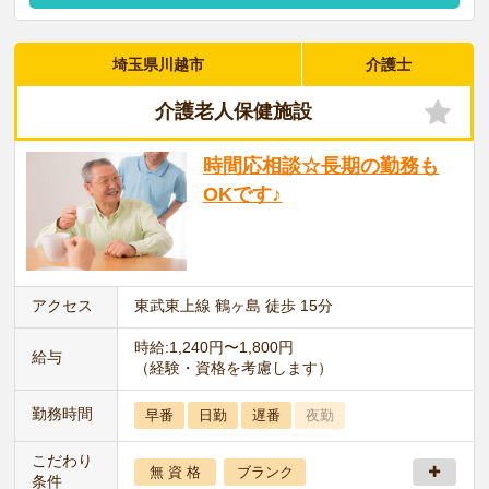
埼玉県川越市
介護士
介護老人保健施設
時間応相談☆長期の勤務も
OKです♪
アクセス
東武東上線 鶴ヶ島 徒歩 15分
時給:1,240円〜1,800円
給与
（経験・資格を考慮します）
勤務時間
早番
日勤
遅番
夜勤
こだわり
無 資 格
ブランク
条件