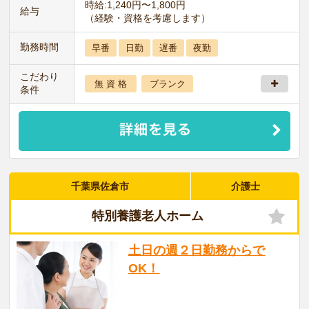
時給:1,240円〜1,800円
給与
（経験・資格を考慮します）
勤務時間
早番
日勤
遅番
夜勤
こだわり
無 資 格
ブランク
条件
千葉県佐倉市
介護士
特別養護老人ホーム
土日の週２日勤務からで
OK！