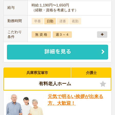
時給:1,190円〜1,650円
給与
（経験・資格を考慮します）
勤務時間
早番
日勤
遅番
夜勤
こだわり
無 資 格
週３～４
条件
兵庫県宝塚市
介護士
有料老人ホーム
元気で明るい挨拶が出来る
方、大歓迎！