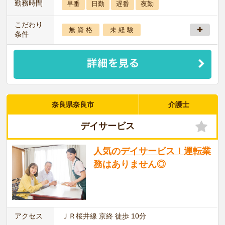
勤務時間
早番
日勤
遅番
夜勤
こだわり
無 資 格
未 経 験
条件
奈良県奈良市
介護士
デイサービス
人気のデイサービス！運転業
務はありません◎
アクセス
ＪＲ桜井線 京終 徒歩 10分