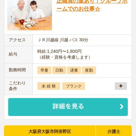
正職員の途あり！グループホ
ームでのお仕事☆
アクセス
ＪＲ川越線 川越 バス 30分
時給:1,240円〜1,800円
給与
（経験・資格を考慮します）
勤務時間
早番
日勤
遅番
夜勤
こだわり
未 経 験
ブランク
条件
大阪府大阪市阿倍野区
介護士