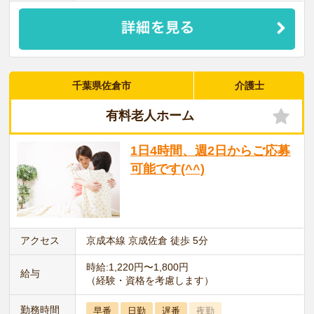
千葉県佐倉市
介護士
有料老人ホーム
1日4時間、週2日からご応募
可能です(^^)
アクセス
京成本線 京成佐倉 徒歩 5分
時給:1,220円〜1,800円
給与
（経験・資格を考慮します）
勤務時間
早番
日勤
遅番
夜勤