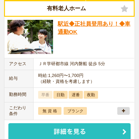
有料老人ホーム
駅近◆正社員登用あり！◆車
通勤OK
アクセス
ＪＲ学研都市線 河内磐船 徒歩 5分
時給:1,260円〜1,700円
給与
（経験・資格を考慮します）
勤務時間
早番
日勤
遅番
夜勤
こだわり
無 資 格
ブランク
条件