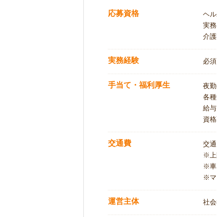
応募資格
ヘル
実務
介護
実務経験
必須
手当て・福利厚生
夜勤
各種
給与
資格
交通費
交通
※
※車
※マ
運営主体
社会