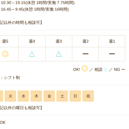
10:30～19:15(休憩 1時間/実働 7.75時間)
16:45～9:45(休憩 1時間/実働 16時間)
記以外の時間も相談可】
週5
週4
週3
週2
週1
◎
△
△
ー
ー
◎
OK!
／ 相談
△
／ NG ー
：シフト制
火
水
木
金
土
日
祝
記以外の曜日も相談可】
OK