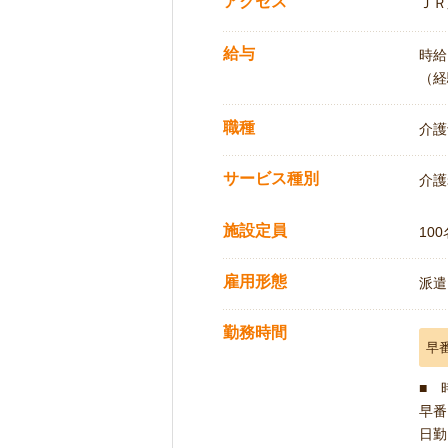
アクセス
ＪＲ
給与
時給:
（経
職種
介護
サービス種別
介護
施設定員
100
雇用形態
派遣
勤務時間
早
■ 
早番 
日勤 