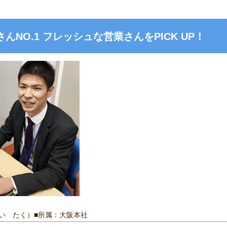
んNO.1 フレッシュな営業さんをPICK UP！
ない たく）■所属：大阪本社