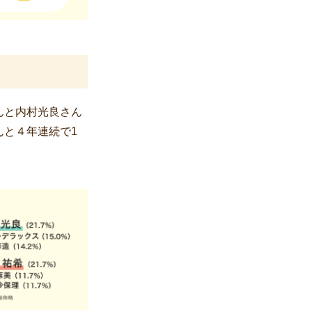
んと内村光良さん
んと４年連続で1