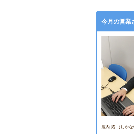
今月の営業さ
鹿内 拓 （しか