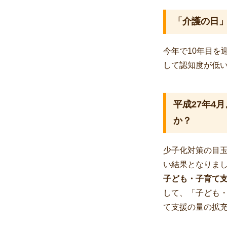
「介護の日
今年で10年目を
して認知度が低
平成27年4
か？
少子化対策の目玉
い結果となりま
子ども・子育て
して、「子ども
て支援の量の拡