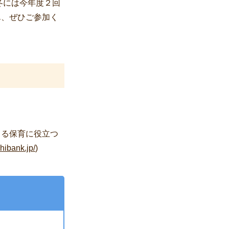
冬には今年度２回
ん、ぜひご参加く
よる保育に役立つ
shibank.jp/
)