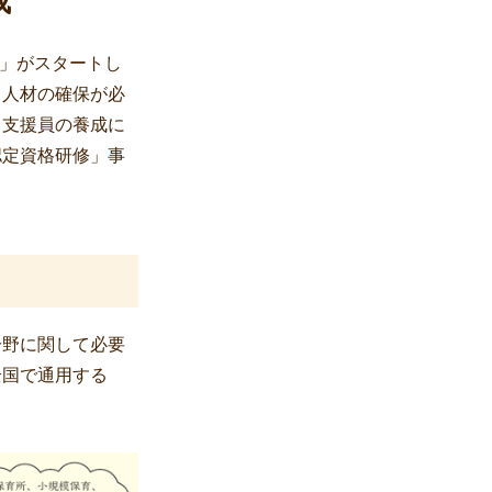
成
度」がスタートし
る人材の確保が必
て支援員の養成に
認定資格研修」事
分野に関して必要
全国で通用する