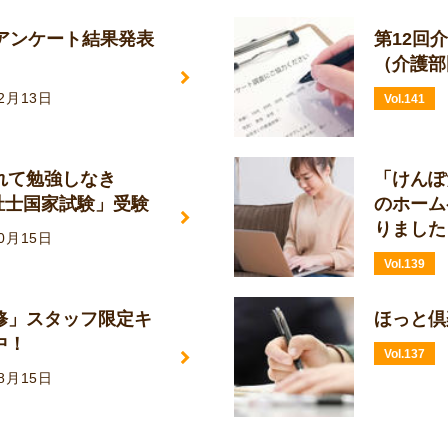
日アンケート結果発表
第12回
（介護部
12月13日
Vol.141
れて勉強しなき
「けんぽ
福祉士国家試験」受験
のホーム
りました
10月15日
Vol.139
修」スタッフ限定キ
ほっと倶
中！
Vol.137
08月15日