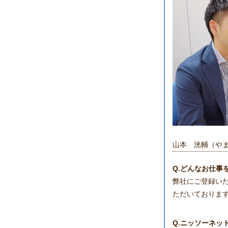
山本 洸輔（や
Q.どんなお仕事
弊社にご登録い
ただいておりま
Q.ニッソーネッ