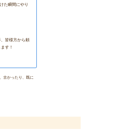
だけた瞬間にやり
等、皆様方から頼
します！
、古かったり、既に