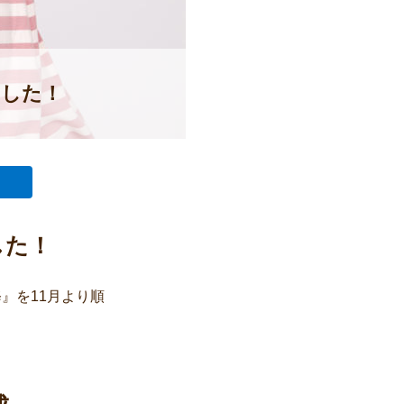
ました！
した！
』を11月より順