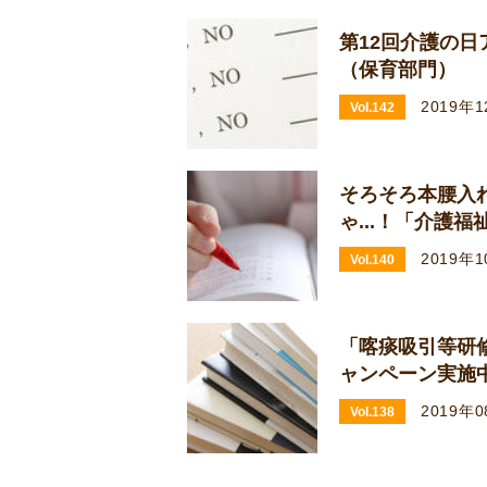
第12回介護の
（保育部門）
2019年
Vol.142
そろそろ本腰入
ゃ...！「介護
2019年
Vol.140
「喀痰吸引等研
ャンペーン実施
2019年
Vol.138