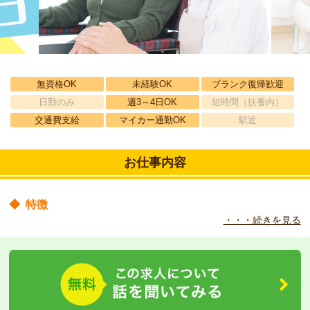
無資格OK
未経験OK
ブランク復帰歓迎
日勤のみ
週3～4日OK
短時間（扶養内）
交通費支給
マイカー通勤OK
駅近
お仕事内容
◆
特徴
・・・続きを見る
季節に応じたイベントを企画し、職員さんが率先して施設を盛り上
げてくれています♪
◆
職場の環境
広々とした内装で気持ち良く勤務いただけます★