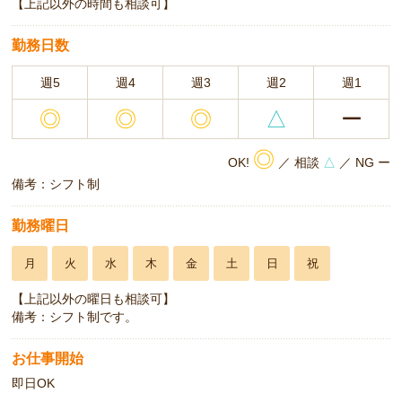
【上記以外の時間も相談可】
勤務日数
週5
週4
週3
週2
週1
◎
◎
◎
△
ー
◎
OK!
／ 相談
△
／ NG ー
備考：シフト制
勤務曜日
月
火
水
木
金
土
日
祝
【上記以外の曜日も相談可】
備考：シフト制です。
お仕事開始
即日OK