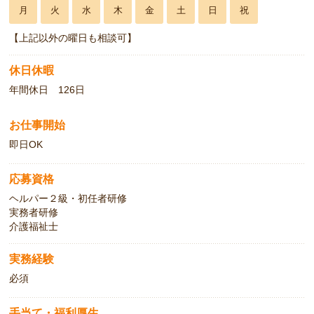
月
火
水
木
金
土
日
祝
【上記以外の曜日も相談可】
休日休暇
年間休日 126日
お仕事開始
即日OK
応募資格
ヘルパー２級・初任者研修
実務者研修
介護福祉士
実務経験
必須
手当て・福利厚生