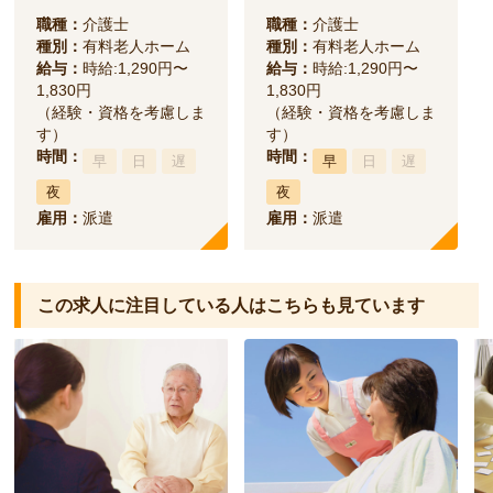
職種：
介護士
職種：
介護士
種別：
有料老人ホーム
種別：
有料老人ホーム
給与：
時給:1,290円〜
給与：
時給:1,290円〜
1,830円
1,830円
（経験・資格を考慮しま
（経験・資格を考慮しま
す）
す）
時間：
時間：
早
日
遅
早
日
遅
夜
夜
雇用：
派遣
雇用：
派遣
この求人に注目している人は
こちらも見ています