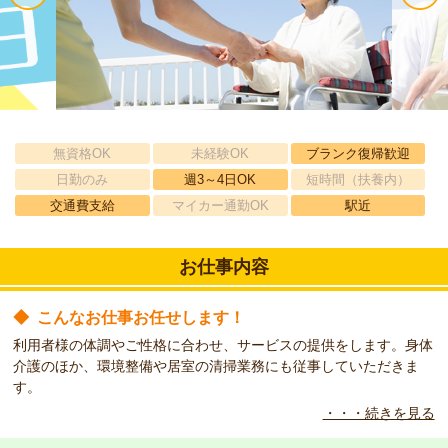
無資格OK
未経験OK
ブランク復帰歓迎
日勤のみ
週3～4日OK
短時間（扶養内）
交通費支給
マイカー通勤OK
駅近
お仕事内容
◆
こんなお仕事お任せします！
利用者様の体調やご性格に合わせ、サービスの提供をします。身体
介護のほか、環境整備や居室の清掃業務にも従事していただきま
す。
・・・続きを見る
◆
こんな方をお待ちしています！
介護経験者の募集です。期間を決めて働きたい方、扶養内勤務ご希