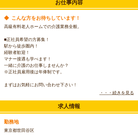
お仕事内容
◆
こんな方をお待ちしています！
高級有料老人ホームでの介護業務全般。
■正社員希望の方募集！
駅から徒歩圏内！
経験者歓迎！
マナー接遇も学べます！
一緒に介護のお仕事しませんか？
※正社員雇用後は年俸制です。
まずはお気軽にお問い合わせ下さい！
・・・続きを見る
◆
こんなお仕事お任せします！
敷地内に桜の木がたくさんあり、
求人情報
四季の移ろいを感じられる施設です。
勤務地
ただ介護を行うだけでなく、
利用者様が楽しく生活ができるよう、様々な行事を催しています。
東京都世田谷区