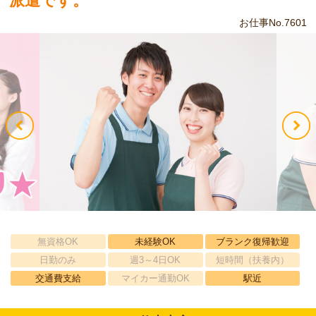
派遣です。
お仕事No.7601
無資格OK
未経験OK
ブランク復帰歓迎
日勤のみ
週3～4日OK
短時間（扶養内）
交通費支給
マイカー通勤OK
駅近