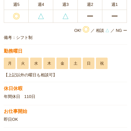
週5
週4
週3
週2
週1
◎
△
△
ー
ー
◎
OK!
／ 相談
△
／ NG ー
備考：シフト制
勤務曜日
月
火
水
木
金
土
日
祝
【上記以外の曜日も相談可】
休日休暇
年間休日 110日
お仕事開始
即日OK