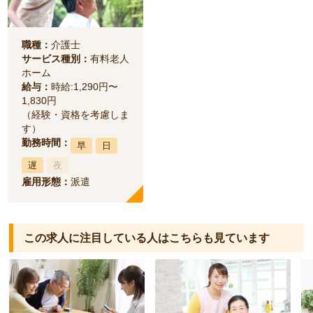
職種：
介護士
サービス種別：
有料老人
ホーム
給与：
時給:1,290円〜
1,830円
（経験・資格を考慮しま
す）
勤務時間：
早
日
遅
夜
雇用形態：
派遣
この求人に注目している人は
こちらも見ています