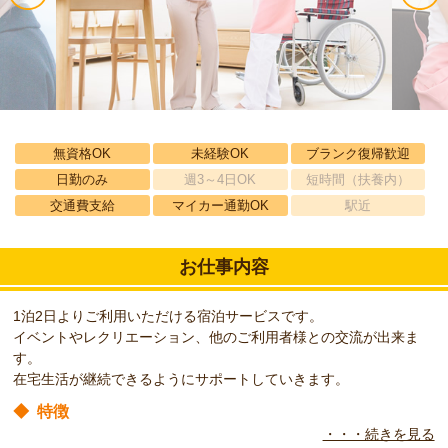
無資格OK
未経験OK
ブランク復帰歓迎
日勤のみ
週3～4日OK
短時間（扶養内）
交通費支給
マイカー通勤OK
駅近
お仕事内容
1泊2日よりご利用いただける宿泊サービスです。
イベントやレクリエーション、他のご利用者様との交流が出来ま
す。
在宅生活が継続できるようにサポートしていきます。
◆
特徴
・・・続きを見る
2階建てでショートステイとデイサービスの複合施設になります。