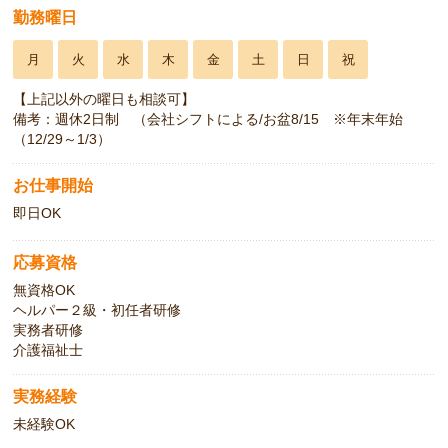
勤務曜日
月
火
水
木
金
土
日
祝
【上記以外の曜日も相談可】
備考：週休2日制 （会社シフトによる/お盆8/15 ※年末年始
（12/29～1/3）
お仕事開始
即日OK
応募資格
無資格OK
ヘルパー２級・初任者研修
実務者研修
介護福祉士
実務経験
未経験OK