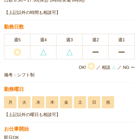
日勤 8:30～17:30(休憩 1時間/実働 8時間)
【上記以外の時間も相談可】
勤務日数
週5
週4
週3
週2
週1
◎
△
△
ー
ー
◎
OK!
／ 相談
△
／ NG ー
備考：シフト制
勤務曜日
月
火
水
木
金
土
日
祝
【上記以外の曜日も相談可】
お仕事開始
即日OK