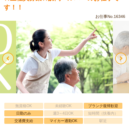
す！！
お仕事No.16346
無資格OK
未経験OK
ブランク復帰歓迎
日勤のみ
週3～4日OK
短時間（扶養内）
交通費支給
マイカー通勤OK
駅近