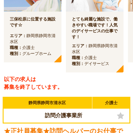
三保松原に位置する施設
とても綺麗な施設で、働
です☆
きやすい職場です！人気
のデイサービスの仕事で
エリア：
静岡県静岡市清
す！
水区
エリア：
静岡県静岡市清
職種：
介護士
水区
種別：
グループホーム
職種：
介護士
種別：
デイサービス
以下の求人は
募集を終了しています。
静岡県静岡市清水区
介護士
訪問介護事業所
★正社員募集★訪問ヘルパーのお仕事で