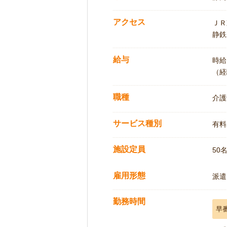
アクセス
ＪＲ
静鉄
給与
時給:
（経
職種
介護
サービス種別
有料
施設定員
50
雇用形態
派遣
勤務時間
早