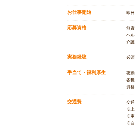
お仕事開始
即日
応募資格
無資
ヘル
介護
実務経験
必須
手当て・福利厚生
夜勤
各種
資格
交通費
交通
※
※車
※自