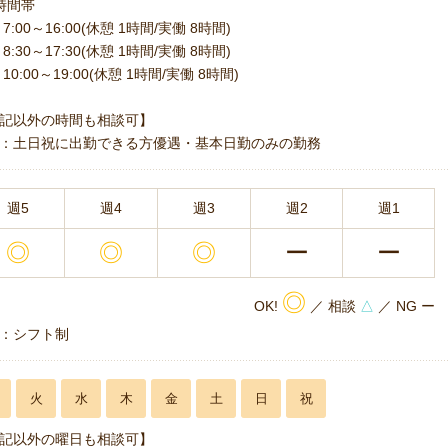
時間帯
7:00～16:00(休憩 1時間/実働 8時間)
8:30～17:30(休憩 1時間/実働 8時間)
10:00～19:00(休憩 1時間/実働 8時間)
記以外の時間も相談可】
：土日祝に出勤できる方優遇・基本日勤のみの勤務
週5
週4
週3
週2
週1
◎
◎
◎
ー
ー
◎
OK!
／ 相談
△
／ NG ー
：シフト制
火
水
木
金
土
日
祝
記以外の曜日も相談可】