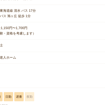
東海道線 清水 バス 17分
バス 旭ヶ丘 徒歩 1分
1,150円〜1,700円
験・資格を考慮します）
士
老人ホーム
名
番
日勤
遅番
夜勤