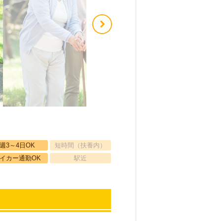
週3～4日OK
短時間（扶養内）
イカー通勤OK
駅近