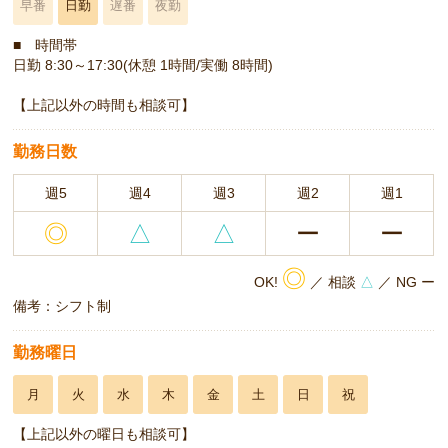
早番
日勤
遅番
夜勤
■ 時間帯
日勤 8:30～17:30(休憩 1時間/実働 8時間)
【上記以外の時間も相談可】
勤務日数
週5
週4
週3
週2
週1
◎
△
△
ー
ー
◎
OK!
／ 相談
△
／ NG ー
備考：シフト制
勤務曜日
月
火
水
木
金
土
日
祝
【上記以外の曜日も相談可】