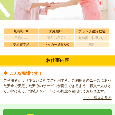
無資格OK
未経験OK
ブランク復帰歓迎
日勤のみ
週3～4日OK
短時間（扶養内）
交通費支給
マイカー通勤OK
駅近
お仕事内容
◆
こんな職場です！
ご利用者がより少ない負担でご利用でき、ご利用者のニーズにあっ
た安全で安定した安心のサービスが提供できるよう、職員一人ひと
りが常に考え、地域ナンバーワンの施設を目指しておられます。
・・・続きを見る
◆
こんな方をお待ちしています！
有資格・経験者優遇ですが、無資格・未経験者も大歓迎！！
しっかり丁寧に教えて頂けますので、安心して働くことができます