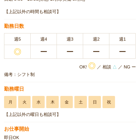
【上記以外の時間も相談可】
勤務日数
週5
週4
週3
週2
週1
◎
ー
ー
ー
ー
◎
OK!
／ 相談
△
／ NG ー
備考：シフト制
勤務曜日
月
火
水
木
金
土
日
祝
【上記以外の曜日も相談可】
お仕事開始
即日OK