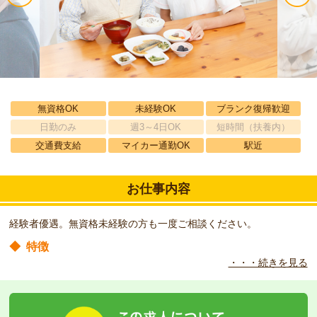
無資格OK
未経験OK
ブランク復帰歓迎
日勤のみ
週3～4日OK
短時間（扶養内）
交通費支給
マイカー通勤OK
駅近
お仕事内容
経験者優遇。無資格未経験の方も一度ご相談ください。
◆
特徴
・・・続きを見る
家族、地域の人々たちとのふれあいを通じて、いろどり豊かな生活
を満喫していただけるよう努めております。