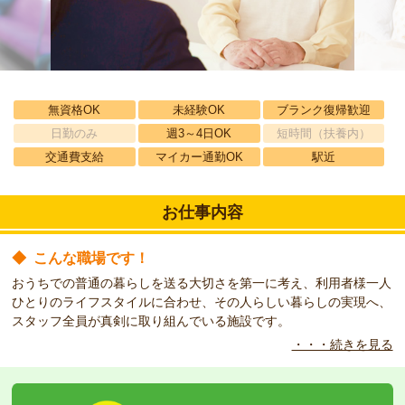
無資格OK
未経験OK
ブランク復帰歓迎
日勤のみ
週3～4日OK
短時間（扶養内）
交通費支給
マイカー通勤OK
駅近
お仕事内容
◆
こんな職場です！
おうちでの普通の暮らしを送る大切さを第一に考え、利用者様一人
ひとりのライフスタイルに合わせ、その人らしい暮らしの実現へ、
スタッフ全員が真剣に取り組んでいる施設です。
・・・続きを見る
◆
こんな方をお待ちしています！
入居者様に寄り添った生活空間でのお仕事を希望される方必見！
駐車場完備なので、車通勤でも安心です♪