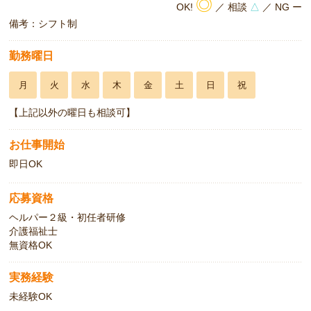
◎
OK!
／ 相談
△
／ NG ー
備考：シフト制
勤務曜日
月
火
水
木
金
土
日
祝
【上記以外の曜日も相談可】
お仕事開始
即日OK
応募資格
ヘルパー２級・初任者研修
介護福祉士
無資格OK
実務経験
未経験OK