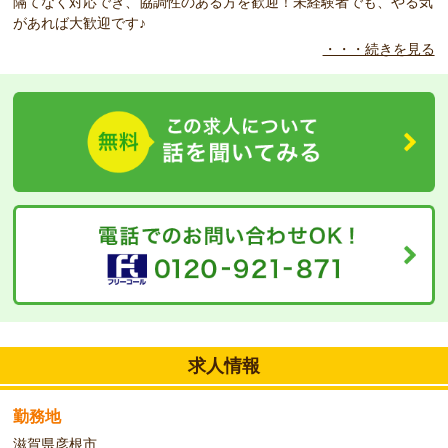
隔てなく対応でき、協調性のある方を歓迎！未経験者でも、やる気
があれば大歓迎です♪
・・・続きを見る
◆
研修体制に自信があります！
～業界屈指の高時給！資格取得支援も充実～
★高時給で介護士の皆さまをサポートいたします！お仕事中の評価
によっては更なる時給UPの可能性もアリ！
★当社が運営する福祉の教室「ほっと倶楽部」で介護職員初任者研
修・実務者研修等、キャリアアップに役立つ資格を実質無料で受講
できます！（※別途規定あり）資格を取得して時給もUP♪
★当社以外の学校にて資格取得をお考えの方向けに、受講料キャッ
シュバック制度がございます。（※別途規定あり。当社での派遣就
業必須）詳しくはお問い合わせ下さい。
◆
こんな方をお待ちしています！
【出張登録開催場所】京都／近鉄新田辺駅、滋賀／JR堅田駅・草
津駅
★遠方にお住まいでご来社が難しい方は出張登録会も実施中！就業
求人情報
中などでご都合のつかない方は電話登録サービスをご利用くださ
い。
★専任の人材コーディネーターが皆さまのご希望・ご条件をお伺い
勤務地
しキャリアプランをご提案いたします。お気軽にお問い合わせ下さ
滋賀県彦根市