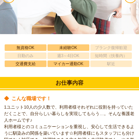
無資格OK
未経験OK
ブランク復帰歓迎
日勤のみ
週3～4日OK
短時間（扶養内）
交通費支給
マイカー通勤OK
駅近
お仕事内容
◆
こんな職場です！
1ユニット10人の少人数で、利用者様それぞれに役割を持っていた
だくことで、自分らしい暮らしを実現してもらう…。そんな養護老
人ホームです♪
利用者様とのコミュニケーションを重視し、安心して生活できるよ
うに馴染みの関係を築いています☆利用者様にもスタッフにも分け