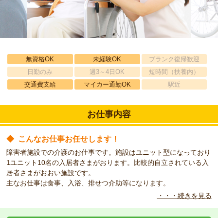
無資格OK
未経験OK
ブランク復帰歓迎
日勤のみ
週3～4日OK
短時間（扶養内）
交通費支給
マイカー通勤OK
駅近
お仕事内容
◆
こんなお仕事お任せします！
障害者施設での介護のお仕事です。施設はユニット型になっており
1ユニット10名の入居者さまがおります。比較的自立されている入
居者さまがおおい施設です。
主なお仕事は食事、入浴、排せつ介助等になります。
・・・続きを見る
◆
研修体制に自信があります！
入社後、座学研修があり、その後、ＯＪＴが1か月あります！