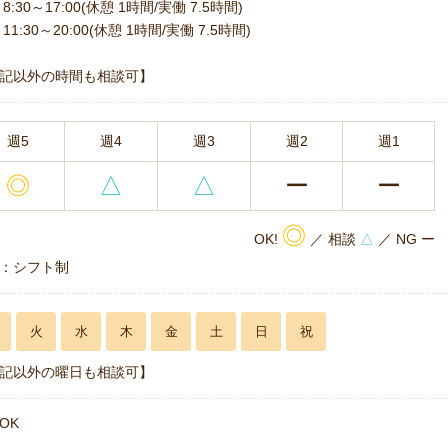
8:30～17:00(休憩 1時間/実働 7.5時間)
11:30～20:00(休憩 1時間/実働 7.5時間)
記以外の時間も相談可】
週5
週4
週3
週2
週1
◎
△
△
ー
ー
◎
OK!
／ 相談
△
／ NG ー
：シフト制
火
水
木
金
土
日
祝
記以外の曜日も相談可】
OK