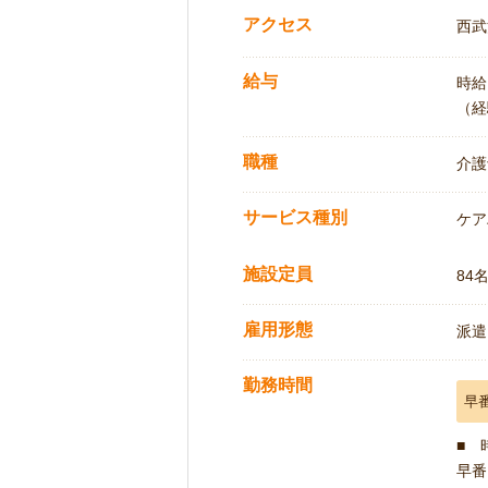
アクセス
西武
給与
時給:
（経
職種
介護
サービス種別
ケア
施設定員
84
雇用形態
派遣
勤務時間
早
■ 
早番 