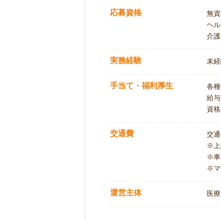
応募資格
無資
ヘル
介護
実務経験
未経
手当て・福利厚生
各種
給与
資格
交通費
交通
※
※車
※マ
運営主体
医療