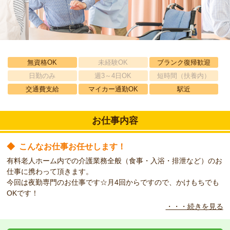
無資格OK
未経験OK
ブランク復帰歓迎
日勤のみ
週3～4日OK
短時間（扶養内）
交通費支給
マイカー通勤OK
駅近
お仕事内容
◆
こんなお仕事お任せします！
有料老人ホーム内での介護業務全般（食事・入浴・排泄など）のお
仕事に携わって頂きます。
今回は夜勤専門のお仕事です☆月4回からですので、かけもちでも
OKです！
・・・続きを見る
◆
こんな職場です！
豊かな自然に囲まれたのどかな施設です。