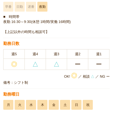
早番
日勤
遅番
夜勤
■ 時間帯
夜勤 16:30～9:30(休憩 1時間/実働 16時間)
【上記以外の時間も相談可】
勤務日数
週5
週4
週3
週2
週1
◎
△
△
ー
ー
◎
OK!
／ 相談
△
／ NG ー
備考：シフト制
勤務曜日
月
火
水
木
金
土
日
祝