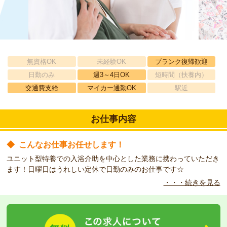
無資格OK
未経験OK
ブランク復帰歓迎
日勤のみ
週3～4日OK
短時間（扶養内）
交通費支給
マイカー通勤OK
駅近
お仕事内容
◆
こんなお仕事お任せします！
ユニット型特養での入浴介助を中心とした業務に携わっていただき
ます！日曜日はうれしい定休で日勤のみのお仕事です☆
・・・続きを見る
◆
こんな方をお待ちしています！
車通勤大歓迎！車がなくても駅から送迎バスがでています！体力に
自信のある方、ブランクのある方、日勤でしか働けない方、どんど
んご相談ください♪