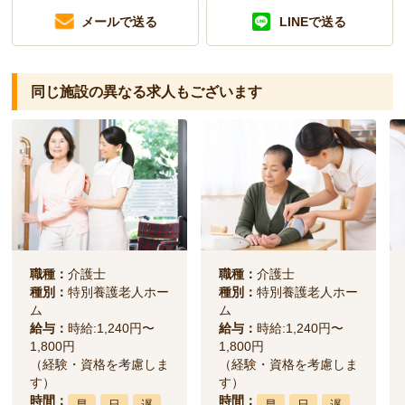
メールで送る
LINEで送る
同じ施設の異なる求人もございます
職種：
介護士
職種：
介護士
種別：
特別養護老人ホー
種別：
特別養護老人ホー
ム
ム
給与：
時給:1,240円〜
給与：
時給:1,240円〜
1,800円
1,800円
（経験・資格を考慮しま
（経験・資格を考慮しま
す）
す）
時間：
時間：
早
日
遅
早
日
遅