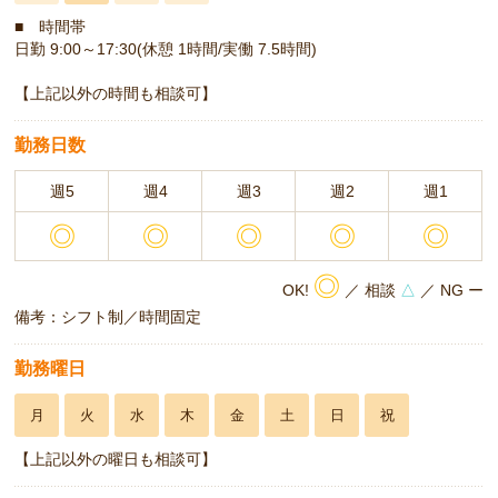
■ 時間帯
日勤 9:00～17:30(休憩 1時間/実働 7.5時間)
【上記以外の時間も相談可】
勤務日数
週5
週4
週3
週2
週1
◎
◎
◎
◎
◎
◎
OK!
／ 相談
△
／ NG ー
備考：シフト制／時間固定
勤務曜日
月
火
水
木
金
土
日
祝
【上記以外の曜日も相談可】