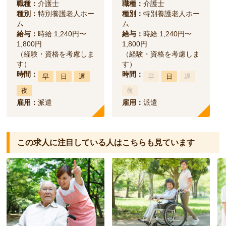
職種：
介護士
職種：
介護士
種別：
特別養護老人ホー
種別：
特別養護老人ホー
ム
ム
給与：
時給:1,240円〜
給与：
時給:1,240円〜
1,800円
1,800円
（経験・資格を考慮しま
（経験・資格を考慮しま
す）
す）
時間：
時間：
早
日
遅
早
日
遅
夜
夜
雇用：
派遣
雇用：
派遣
この求人に注目している人は
こちらも見ています