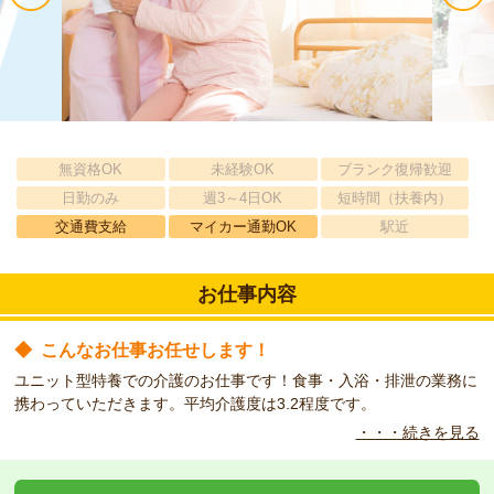
無資格OK
未経験OK
ブランク復帰歓迎
日勤のみ
週3～4日OK
短時間（扶養内）
交通費支給
マイカー通勤OK
駅近
お仕事内容
◆
こんなお仕事お任せします！
ユニット型特養での介護のお仕事です！食事・入浴・排泄の業務に
携わっていただきます。平均介護度は3.2程度です。
・・・続きを見る
◆
こんな方をお待ちしています！
夜勤を含むシフト勤務のできる方を探しています☆
勤務日数に関してはご相談下さい！