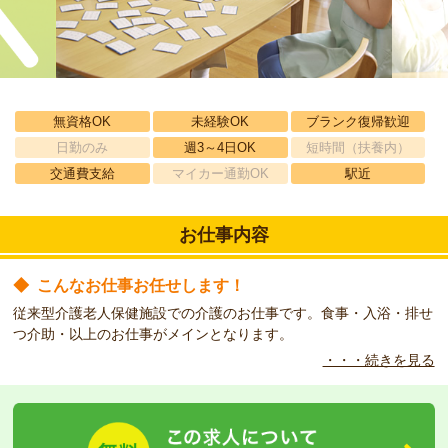
無資格OK
未経験OK
ブランク復帰歓迎
日勤のみ
週3～4日OK
短時間（扶養内）
交通費支給
マイカー通勤OK
駅近
お仕事内容
◆
こんなお仕事お任せします！
従来型介護老人保健施設での介護のお仕事です。食事・入浴・排せ
つ介助・以上のお仕事がメインとなります。
・・・続きを見る
◆
こんな職場です！
教育に関しては体制が整っていますので、はじめての方も安心して
働くことができます！