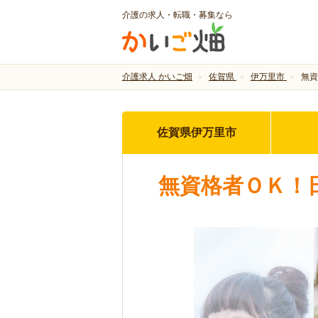
介護の求人・転職・募集なら
介護求人 かいご畑
佐賀県
伊万里市
無資
佐賀県伊万里市
無資格者ＯＫ！