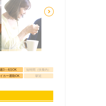
週3～4日OK
短時間（扶養内）
イカー通勤OK
駅近