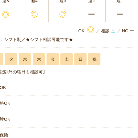
週5
週4
週3
週2
週1
◎
◎
◎
ー
ー
◎
OK!
／ 相談
△
／ NG ー
：シフト制／★シフト相談可能です★
火
水
木
金
土
日
祝
記以外の曜日も相談可】
OK
格OK
験OK
保険