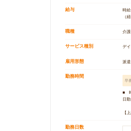
給与
時給:
（経
職種
介護
サービス種別
デイ
雇用形態
派遣
勤務時間
早
■ 
日勤 
【上
勤務日数