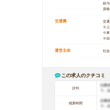
給与
資格
交通費
交通
※
※車
※自
運営主体
社会
この求人のクチコミ
評判
残業時間