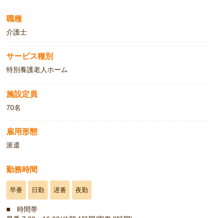
職種
介護士
サービス種別
特別養護老人ホーム
施設定員
70名
雇用形態
派遣
勤務時間
早番
日勤
遅番
夜勤
■ 時間帯