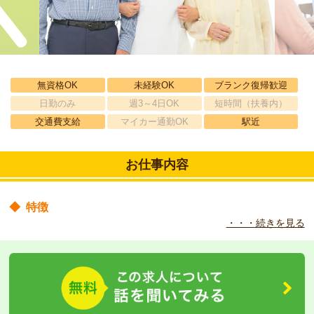
無資格OK
未経験OK
ブランク復帰歓迎
日勤のみ
週3～4日OK
短時間（扶養内）
交通費支給
マイカー通勤OK
駅近
お仕事内容
◆
特徴
・・・続きを見る
介護される立場にたった心からの介護を通じて、安心して潤いのあ
る生活を送っていただくよう心がけています。
◆
職場の環境
駅から徒歩10分、地域に根差した法人の運営している特別養護老
人ホームでのお仕事です。