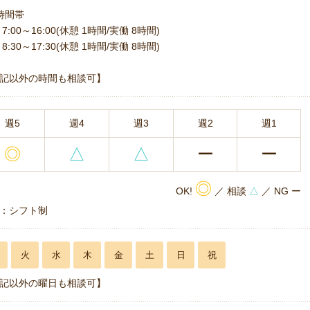
時間帯
7:00～16:00(休憩 1時間/実働 8時間)
8:30～17:30(休憩 1時間/実働 8時間)
記以外の時間も相談可】
週5
週4
週3
週2
週1
◎
△
△
ー
ー
◎
OK!
／ 相談
△
／ NG ー
：シフト制
火
水
木
金
土
日
祝
記以外の曜日も相談可】