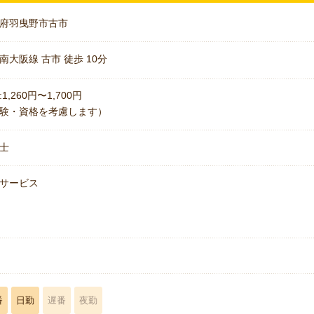
府羽曳野市古市
南大阪線 古市 徒歩 10分
1,260円〜1,700円
験・資格を考慮します）
士
サービス
名
番
日勤
遅番
夜勤