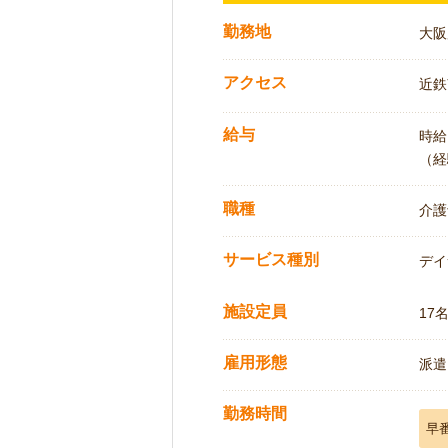
勤務地
大阪
アクセス
近鉄
給与
時給:
（経
職種
介護
サービス種別
デイ
施設定員
17
雇用形態
派遣
勤務時間
早