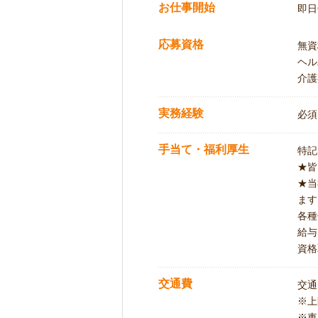
お仕事開始
即日
応募資格
無資
ヘル
介護
実務経験
必須
手当て・福利厚生
特記
★皆
★当
ます
各種
給与
資格
交通費
交通
※
※車