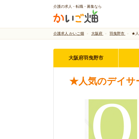
介護の求人・転職・募集なら
介護求人 かいご畑
大阪府
羽曳野市
★人
大阪府羽曳野市
★人気のデイサ