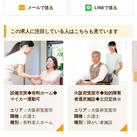
メールで送る
LINEで送る
この求人に注目している人は
こちらも見ています
設備充実◆有料ホーム◆
大阪府箕面市◆知的障害
マイカー通勤可
者通所施設◆土日定休☆
エリア：
大阪府箕面市
エリア：
大阪府箕面市
職種：
介護士
職種：
介護士
種別：
有料老人ホーム
種別：
障がい者施設