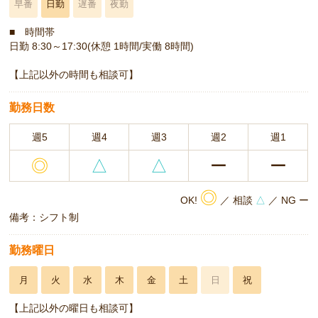
早番
日勤
遅番
夜勤
■ 時間帯
日勤 8:30～17:30(休憩 1時間/実働 8時間)
【上記以外の時間も相談可】
勤務日数
週5
週4
週3
週2
週1
◎
△
△
ー
ー
◎
OK!
／ 相談
△
／ NG ー
備考：シフト制
勤務曜日
月
火
水
木
金
土
日
祝
【上記以外の曜日も相談可】