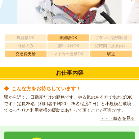
無資格OK
未経験OK
ブランク復帰歓迎
日勤のみ
週3～4日OK
短時間（扶養内）
交通費支給
マイカー通勤OK
駅近
お仕事内容
◆
こんな方をお待ちしています！
駅から近く、日勤帯だけの勤務です。やる気のある方であればOK
です！定員25名（利用者平均20～25名程度/1日）と小規模な環境
でゆったりと利用者様の援助にあたって頂くことが可能です。
・・・続きを見る
◆
こんなお仕事お任せします！
元気で、明るい方をお待ちしています。日曜日が定休日で働きやす
い勤務条件です。将来は直接雇用の可能性もあります。是非一度お