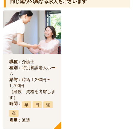
同じ施設の異なる求人もございます
職種：
介護士
種別：
特別養護老人ホー
ム
給与：
時給:1,260円〜
1,700円
（経験・資格を考慮しま
す）
時間：
早
日
遅
夜
雇用：
派遣