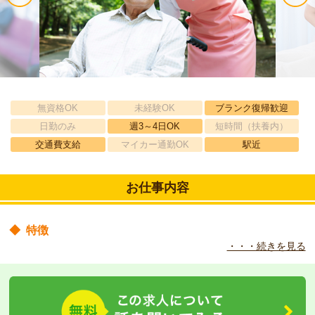
無資格OK
未経験OK
ブランク復帰歓迎
日勤のみ
週3～4日OK
短時間（扶養内）
交通費支給
マイカー通勤OK
駅近
お仕事内容
◆
特徴
・・・続きを見る
全個室１フロア１０名の小規模特別養護老人ホームです。
◆
職場の環境
平成２４年４月設立。グループホームのような雰囲気で高齢者の
方々とコミュニケーションを取りながら仕事ができます。