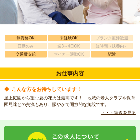
無資格OK
未経験OK
ブランク復帰歓迎
日勤のみ
週3～4日OK
短時間（扶養内）
交通費支給
マイカー通勤OK
駅近
お仕事内容
◆
こんな方をお待ちしています！
屋上庭園から望む夏の花火は最高です！！地域の老人クラブや保育
園児達との交流もあり、賑やかで開放的な施設です。
・・・続きを見る
◆
こんな職場です！
正職員への採用にも積極的な施設ですので、
施設職員を目指される方にもオススメ！
就業制限のない方を募集します。