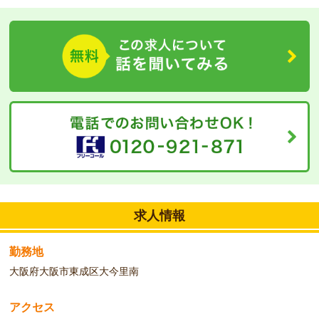
PT（理学療法）指導の勉強会があり研修制度が充実しています。
運動機能などを勉強したい方はぜひご応募ください！元気で明るく
前向きに介護に取り組んでいただける方をお待ちしています！
◆
未経験の方も歓迎いたします！
経験は問いません！資格を活かしてお仕事をしませんか？働きなが
ら資格取得ができる「キャリアアップ応援制度」で、資格取得を応
援いたします！また、入社前には「ケアサポート研修」にて介護技
術の基礎を学んでいただけますので、気になることがあればご質問
ください♪
求人情報
勤務地
大阪府大阪市東成区大今里南
アクセス