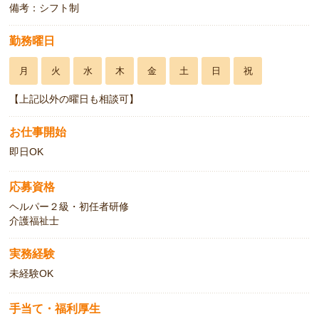
備考：シフト制
勤務曜日
月
火
水
木
金
土
日
祝
【上記以外の曜日も相談可】
お仕事開始
即日OK
応募資格
ヘルパー２級・初任者研修
介護福祉士
実務経験
未経験OK
手当て・福利厚生