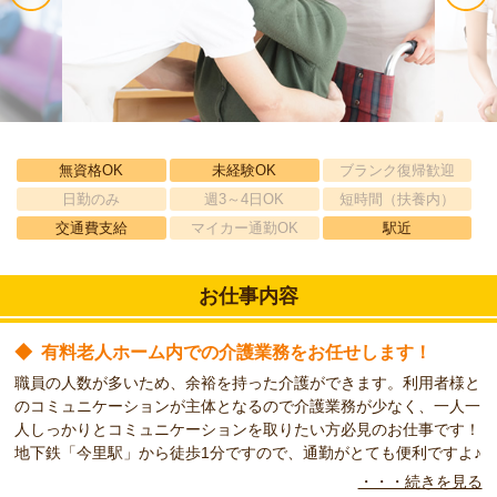
無資格OK
未経験OK
ブランク復帰歓迎
日勤のみ
週3～4日OK
短時間（扶養内）
交通費支給
マイカー通勤OK
駅近
お仕事内容
◆
有料老人ホーム内での介護業務をお任せします！
職員の人数が多いため、余裕を持った介護ができます。利用者様と
のコミュニケーションが主体となるので介護業務が少なく、一人一
人しっかりとコミュニケーションを取りたい方必見のお仕事です！
地下鉄「今里駅」から徒歩1分ですので、通勤がとても便利ですよ♪
・・・続きを見る
◆
こんな方をお待ちしています！