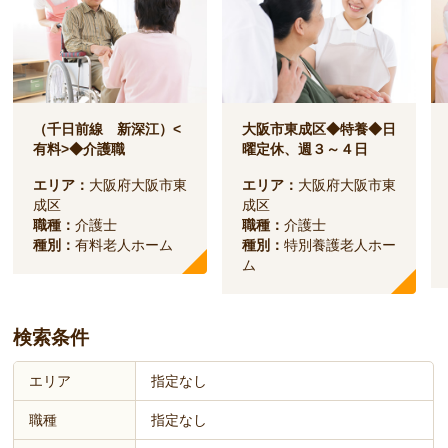
（千日前線 新深江）<
大阪市東成区◆特養◆日
有料>◆介護職
曜定休、週３～４日
エリア：
大阪府大阪市東
エリア：
大阪府大阪市東
成区
成区
職種：
介護士
職種：
介護士
種別：
有料老人ホーム
種別：
特別養護老人ホー
ム
検索条件
エリア
指定なし
職種
指定なし