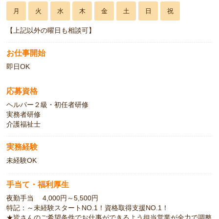
月
火
水
木
金
土
日
祝
【上記以外の曜日も相談可】
お仕事開始
即日OK
応募資格
ヘルパー２級・初任者研修
実務者研修
介護福祉士
実務経験
未経験OK
手当て・福利厚生
夜勤手当 4,000円～5,500円
特記：～未経験スタートNO.1！資格取得支援NO.1！
★皆さんのご希望条件でお仕事ができるよう担当営業が全力で調整