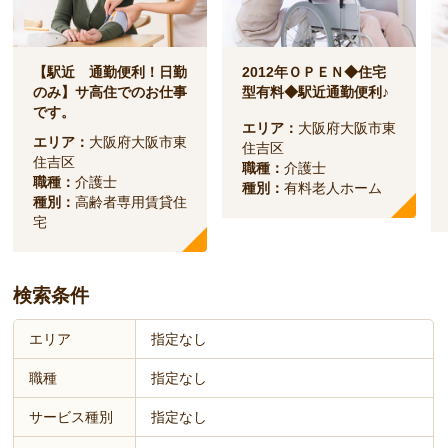
【駅近 通勤便利！日勤
2012年ＯＰＥＮ◆住宅
のみ】サ高住でのお仕事
型有料◆駅近通勤便利♪
です。
エリア：
大阪府大阪市東
エリア：
大阪府大阪市東
住吉区
住吉区
職種：
介護士
職種：
介護士
種別：
有料老人ホーム
種別：
高齢者専用賃貸住
宅
検索条件
エリア
指定なし
職種
指定なし
サービス種別
指定なし