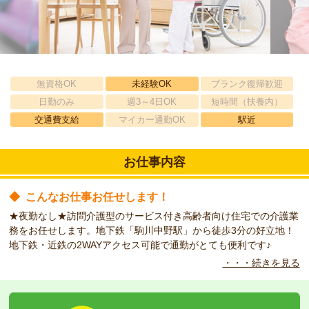
無資格OK
未経験OK
ブランク復帰歓迎
日勤のみ
週3～4日OK
短時間（扶養内）
交通費支給
マイカー通勤OK
駅近
お仕事内容
◆
こんなお仕事お任せします！
★夜勤なし★訪問介護型のサービス付き高齢者向け住宅での介護業
務をお任せします。地下鉄「駒川中野駅」から徒歩3分の好立地！
地下鉄・近鉄の2WAYアクセス可能で通勤がとても便利です♪
・・・続きを見る
◆
研修体制に自信があります！
24時間看護師さんが常駐していて、未経験の方もしっかり教えて
いただけます。入社前には「ケアサポート研修」にて介護技術の基