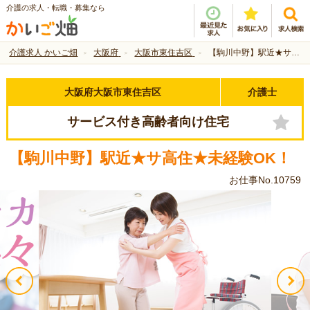
介護の求人・転職・募集なら
介護求人 かいご畑
大阪府
大阪市東住吉区
【駒川中野】駅近★サ高住★未経験OK！
大阪府大阪市東住吉区
介護士
サービス付き高齢者向け住宅
【駒川中野】駅近★サ高住★未経験OK！
お仕事No.10759