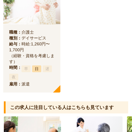
職種：
介護士
種別：
デイサービス
給与：
時給:1,260円〜
1,700円
（経験・資格を考慮しま
す）
時間：
早
日
遅
夜
雇用：
派遣
この求人に注目している人は
こちらも見ています