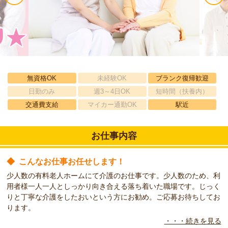
無資格OK
未経験OK
ブランク復帰歓迎
日勤のみ
週3～4日OK
短時間（扶養内）
交通費支給
マイカー通勤OK
駅近
お仕事内容
◆
こんなお仕事お任せします！
少人数の有料老人ホームにて介護のお仕事です。少人数のため、利
用者様一人一人としっかり向き合える落ち着いた職場です。じっく
りと丁寧な介護をしたおいという方にお勧め。ご応募お待ちしてお
ります。
・・・続きを見る
◆
こんな方をお待ちしています！