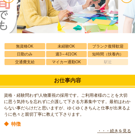
無資格OK
未経験OK
ブランク復帰歓迎
日勤のみ
週3～4日OK
短時間（扶養内）
交通費支給
マイカー通勤OK
駅近
お仕事内容
資格・経験問わず!人物重視の採用です。ご利用者様のことを大切
に思う気持ちを忘れずに介護して下さる方募集中です。最初はわか
らない事だらけだと思いますが、ゆくゆくきちんと仕事が出来るよ
うに色々と親切丁寧に教えて下さります。
◆
特徴
・・・続きを見る
施設ではめずらしく男女比率がほぼ半分なので、男性の方も気軽に