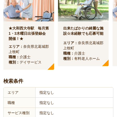
★大和西大寺駅 毎月第
出来たばかりの綺麗な施
1・3木曜日出張登録会
設☆未経験でも応募可能
開催！★
エリア：
奈良県北葛城郡
エリア：
奈良県北葛城郡
上牧町
上牧町
職種：
介護士
職種：
介護士
種別：
有料老人ホーム
種別：
デイサービス
検索条件
エリア
指定なし
職種
指定なし
サービス種別
指定なし