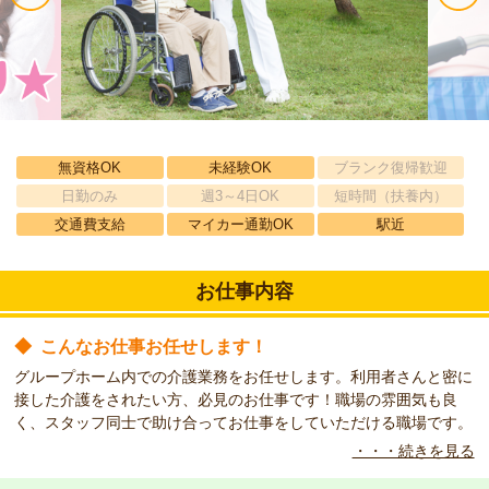
無資格OK
未経験OK
ブランク復帰歓迎
日勤のみ
週3～4日OK
短時間（扶養内）
交通費支給
マイカー通勤OK
駅近
お仕事内容
◆
こんなお仕事お任せします！
グループホーム内での介護業務をお任せします。利用者さんと密に
接した介護をされたい方、必見のお仕事です！職場の雰囲気も良
く、スタッフ同士で助け合ってお仕事をしていただける職場です。
・・・続きを見る
◆
キャリアアップ応援制度で資格取得♪
働きながら資格取得ができるキャリアアップ応援制度で、資格取