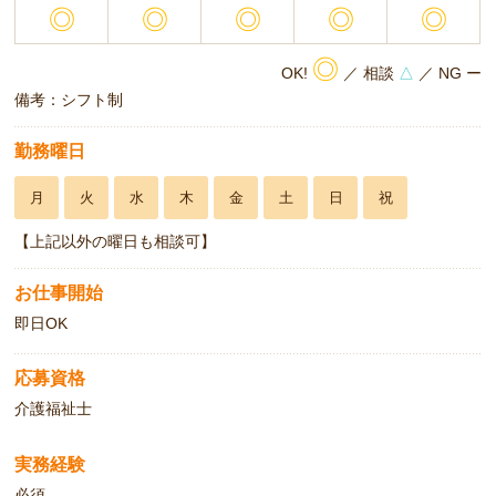
◎
◎
◎
◎
◎
◎
OK!
／ 相談
△
／ NG ー
備考：シフト制
勤務曜日
月
火
水
木
金
土
日
祝
【上記以外の曜日も相談可】
お仕事開始
即日OK
応募資格
介護福祉士
実務経験
必須