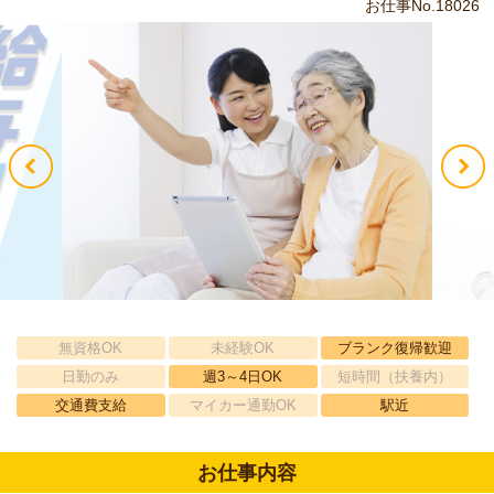
お仕事No.18026
無資格OK
未経験OK
ブランク復帰歓迎
日勤のみ
週3～4日OK
短時間（扶養内）
交通費支給
マイカー通勤OK
駅近
お仕事内容