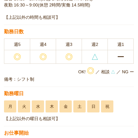
夜勤 16:30～9:00(休憩 2時間/実働 14.5時間)
【上記以外の時間も相談可】
勤務日数
週5
週4
週3
週2
週1
◎
◎
◎
△
ー
◎
OK!
／ 相談
△
／ NG ー
備考：シフト制
勤務曜日
月
火
水
木
金
土
日
祝
【上記以外の曜日も相談可】
お仕事開始