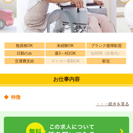
無資格OK
未経験OK
ブランク復帰歓迎
日勤のみ
週3～4日OK
短時間（扶養内）
交通費支給
マイカー通勤OK
駅近
お仕事内容
◆
特徴
・・・続きを見る
無資格の方も歓迎です！研修制度もあり、先輩介護士が丁寧に指導
させていただきます。レクリエーションにも力を入れておられ、非
常に明るい雰囲気の病院です。
◆
職場の環境