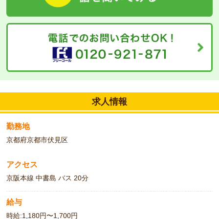
修・実務者研修等、キャリアアップに役立つ資格を実質無料で受講
できます！（※別途規定あり）資格を取得して時給もUP♪
★当社以外の学校にて資格取得をお考えの方向けに、受講料キャッ
シュバック制度がございます。（※別途規定あり。当社での派遣就
業必須）詳しくはお問い合わせ下さい。
◆
こんな方をお待ちしています！
【出張登録開催場所】京都／近鉄新田辺駅、滋賀／JR堅田駅・草
津駅
★遠方にお住まいでご来社が難しい方は出張登録会も実施中！就業
求人情報
中などでご都合のつかない方は電話登録サービスをご利用くださ
い。
★専任の人材コーディネーターが皆さまのご希望・ご条件をお伺い
勤務地
しキャリアプランをご提案いたします。お気軽にお問い合わせ下さ
京都府京都市伏見区
い。
アクセス
京阪本線 中書島 バス 20分
給与
時給:1,180円〜1,700円