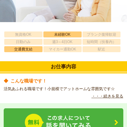
無資格OK
未経験OK
ブランク復帰歓迎
日勤のみ
週3～4日OK
短時間（扶養内）
交通費支給
マイカー通勤OK
駅近
お仕事内容
◆
こんな職場です！
活気あふれる職場です！小規模でアットホームな雰囲気です☆
・・・続きを見る
◆
研修体制に自信があります！
～業界屈指の高時給！資格取得支援も充実～
★高時給で介護士の皆さまをサポートいたします！お仕事中の評価
によっては更なる時給UPの可能性もアリ！
★当社が運営する福祉の教室「ほっと倶楽部」で介護職員初任者研