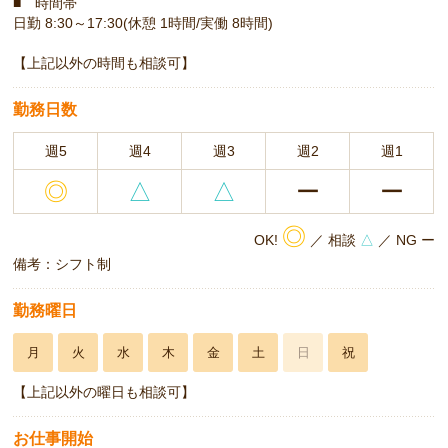
■ 時間帯
日勤 8:30～17:30(休憩 1時間/実働 8時間)
【上記以外の時間も相談可】
勤務日数
週5
週4
週3
週2
週1
◎
△
△
ー
ー
◎
OK!
／ 相談
△
／ NG ー
備考：シフト制
勤務曜日
月
火
水
木
金
土
日
祝
【上記以外の曜日も相談可】
お仕事開始