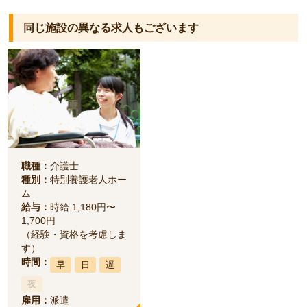
同じ施設の異なる求人もございます
職種：
介護士
種別：
特別養護老人ホー
ム
給与：
時給:1,180円〜
1,700円
（経験・資格を考慮しま
す）
時間：
早
日
遅
夜
雇用：
派遣