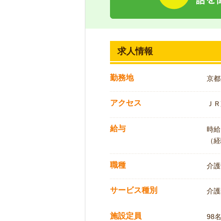
求人情報
勤務地
京都
アクセス
ＪＲ
給与
時給:
（経
職種
介護
サービス種別
介護
施設定員
98