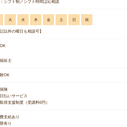
：シフト制／シフト時間は応相談
火
水
木
金
土
日
祝
記以外の曜日も相談可】
OK
福祉士
験OK
保険
日払いサービス
取得支援制度（受講料0円）
費支給あり
上限有り