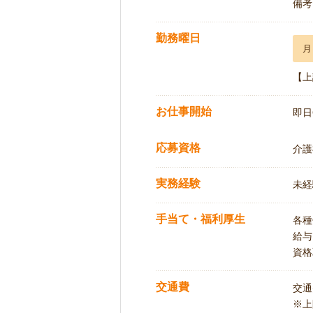
備考
勤務曜日
月
【上
お仕事開始
即日
応募資格
介護
実務経験
未経
手当て・福利厚生
各種
給与
資格
交通費
交通
※