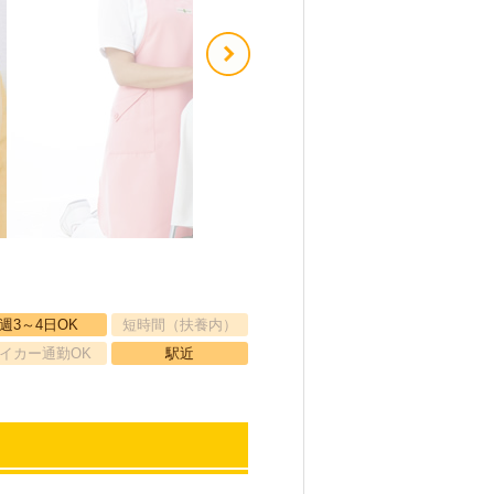
週3～4日OK
短時間（扶養内）
イカー通勤OK
駅近