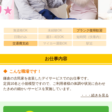
無資格OK
未経験OK
ブランク復帰歓迎
日勤のみ
週3～4日OK
短時間（扶養内）
交通費支給
マイカー通勤OK
駅近
お仕事内容
◆
こんな職場です！
鎌倉の古民家を改装したデイサービスでのお仕事です。
定員10名と小規模型ですので、ご利用者様の体調や状況に合わせ
たきめの細かいサービスを実施しています。
・・・続きを見る
◆
こんな方をお待ちしています！
日勤のみのお仕事です。
土・日できる方歓迎。