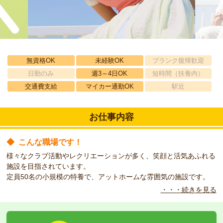
無資格OK
未経験OK
ブランク復帰歓迎
日勤のみ
週3～4日OK
短時間（扶養内）
交通費支給
マイカー通勤OK
駅近
お仕事内容
◆
こんな職場です！
様々なクラブ活動やレクリエーションが多く、笑顔と活気あふれる
施設を目指されています。
定員50名の小規模の特養で、アットホームな雰囲気の施設です。
・・・続きを見る
◆
こんな方をお待ちしています！
直接雇用の道あり！
シフトに制限のある方、ご相談ください。