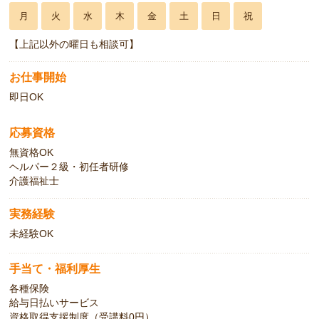
月
火
水
木
金
土
日
祝
【上記以外の曜日も相談可】
お仕事開始
即日OK
応募資格
無資格OK
ヘルパー２級・初任者研修
介護福祉士
実務経験
未経験OK
手当て・福利厚生
各種保険
給与日払いサービス
資格取得支援制度（受講料0円）