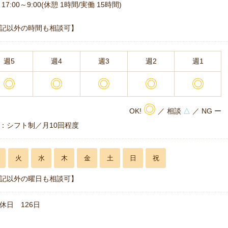
17:00～9:00(休憩 1時間/実働 15時間)
記以外の時間も相談可】
週5
週4
週3
週2
週1
◎
◎
◎
◎
◎
◎
OK!
／ 相談
△
／ NG ー
：シフト制／月10回程度
火
水
木
金
土
日
祝
記以外の曜日も相談可】
休日 126日