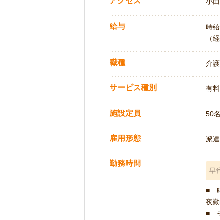
アクセス
小田
給与
時給:
（経
職種
介護
サービス種別
有料
施設定員
50
雇用形態
派遣
勤務時間
早
■ 
夜勤 
■ 