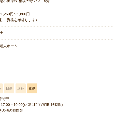
急小田原線 相模大野 バス 15分
1,260円〜1,800円
験・資格を考慮します）
士
老人ホーム
名
番
日勤
遅番
夜勤
時間帯
17:00～10:00(休憩 1時間/実働 16時間)
その他の時間帯