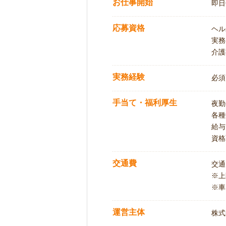
お仕事開始
即日
応募資格
ヘル
実務
介護
実務経験
必須
手当て・福利厚生
夜勤
各種
給与
資格
交通費
交通
※
※車
運営主体
株式