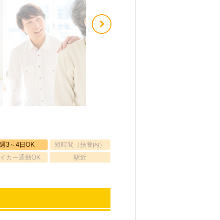
週3～4日OK
短時間（扶養内）
イカー通勤OK
駅近