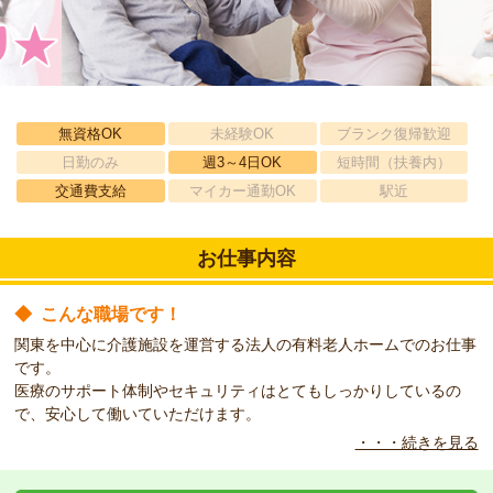
無資格OK
未経験OK
ブランク復帰歓迎
日勤のみ
週3～4日OK
短時間（扶養内）
交通費支給
マイカー通勤OK
駅近
お仕事内容
◆
こんな職場です！
関東を中心に介護施設を運営する法人の有料老人ホームでのお仕事
です。
医療のサポート体制やセキュリティはとてもしっかりしているの
で、安心して働いていただけます。
・・・続きを見る
◆
こんな方をお待ちしています！
今回は資格と経験がある方であれば、週3日から日勤帯の時間固定