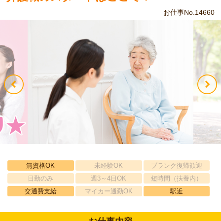
お仕事No.14660
無資格OK
未経験OK
ブランク復帰歓迎
日勤のみ
週3～4日OK
短時間（扶養内）
交通費支給
マイカー通勤OK
駅近