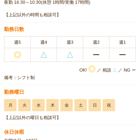
夜勤 16:30～10:30(休憩 1時間/実働 17時間)
【上記以外の時間も相談可】
勤務日数
週5
週4
週3
週2
週1
◎
△
△
ー
ー
◎
OK!
／ 相談
△
／ NG ー
備考：シフト制
勤務曜日
月
火
水
木
金
土
日
祝
【上記以外の曜日も相談可】
休日休暇