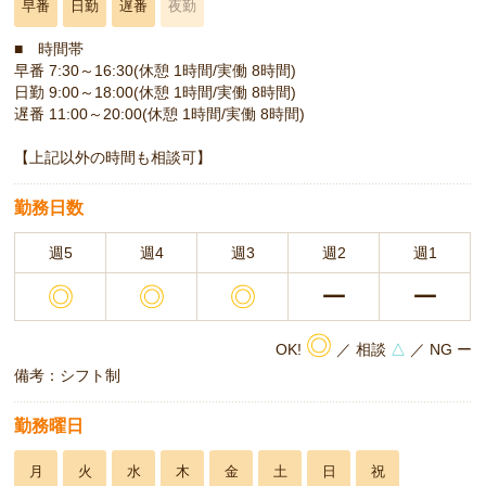
早番
日勤
遅番
夜勤
■ 時間帯
早番 7:30～16:30(休憩 1時間/実働 8時間)
日勤 9:00～18:00(休憩 1時間/実働 8時間)
遅番 11:00～20:00(休憩 1時間/実働 8時間)
【上記以外の時間も相談可】
勤務日数
週5
週4
週3
週2
週1
◎
◎
◎
ー
ー
◎
OK!
／ 相談
△
／ NG ー
備考：シフト制
勤務曜日
月
火
水
木
金
土
日
祝