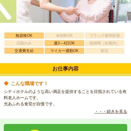
無資格OK
未経験OK
ブランク復帰歓迎
日勤のみ
週3～4日OK
短時間（扶養内）
交通費支給
マイカー通勤OK
駅近
お仕事内容
◆
こんな職場です！
シティホテルのような高い満足を提供することを目指されている有
料老人ホームです。
光あふれる食堂が自慢です。
・・・続きを見る
◆
こんな方をお待ちしています！
週3日から勤務可能、夜勤はありません。
車通勤もできます。