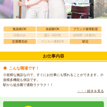
無資格OK
未経験OK
ブランク復帰歓迎
日勤のみ
週3～4日OK
短時間（扶養内）
交通費支給
マイカー通勤OK
駅近
お仕事内容
◆
こんな職場です！
小規模な施設なので、すぐにお仕事にも慣れることができます。小
規模多機能も併設です。
駅から徒歩圏で通勤ラクラク！！
・・・続きを見る
◆
こんな方をお待ちしています！
無資格・未経験者歓迎♪
介護をやりたいとやる気のある方のご応募お待ちしております。