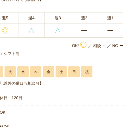
週5
週4
週3
週2
週1
◎
△
△
ー
ー
◎
OK!
／ 相談
△
／ NG ー
：シフト制
火
水
木
金
土
日
祝
記以外の曜日も相談可】
休日 120日
OK
格OK