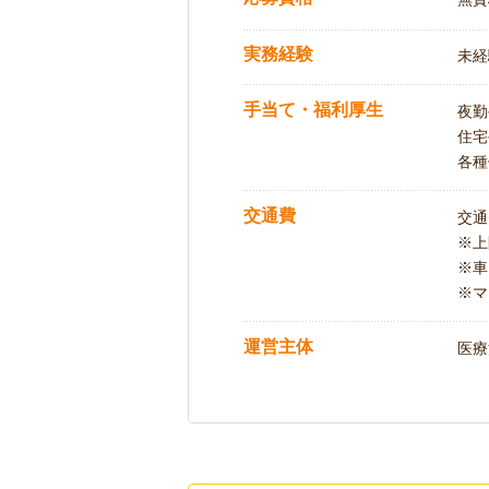
実務経験
未経
手当て・福利厚生
夜勤
住宅
各種
交通費
交通
※
※車
※マ
運営主体
医療