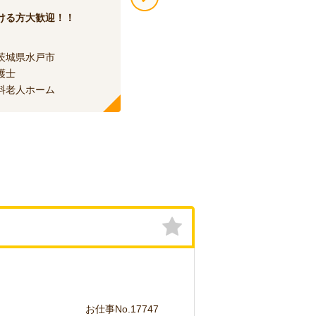
ける方大歓迎！！
やる気があれば資格が無くても大
歓迎！！
茨城県水戸市
エリア：
茨城県水戸市
護士
職種：
介護士
料老人ホーム
種別：
特別養護老人ホーム
お仕事No.17747