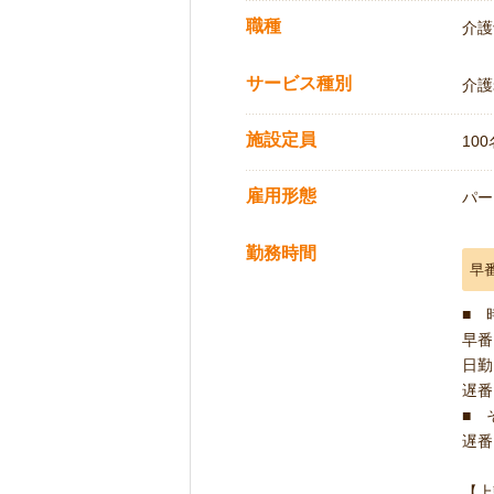
職種
介護
サービス種別
介護
施設定員
100
雇用形態
パー
勤務時間
早
■ 
早番 
日勤 
遅番 
■ 
遅番 
【上