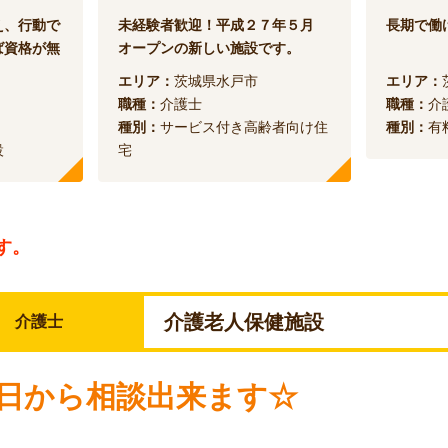
え、行動で
未経験者歓迎！平成２７年５月
長期で働
ば資格が無
オープンの新しい施設です。
エリア：
茨城県水戸市
エリア：
職種：
介護士
職種：
介
種別：
サービス付き高齢者向け住
種別：
有
設
宅
す。
介護老人保健施設
介護士
2日から相談出来ます☆