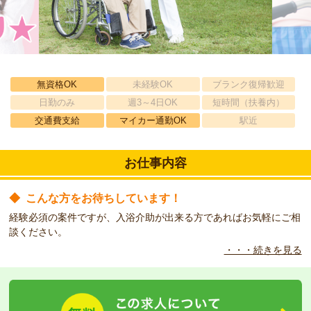
無資格OK
未経験OK
ブランク復帰歓迎
日勤のみ
週3～4日OK
短時間（扶養内）
交通費支給
マイカー通勤OK
駅近
お仕事内容
◆
こんな方をお待ちしています！
経験必須の案件ですが、入浴介助が出来る方であればお気軽にご相
談ください。
・・・続きを見る
◆
こんな職場です！
併設するクリニック、通所、訪問系のサービスと連携しながら地域
住民の「心のよりどころ」を目指している施設です。リハビリだけ
でなく、見取り介護看護にも力を入れており、最期まで住み慣れた