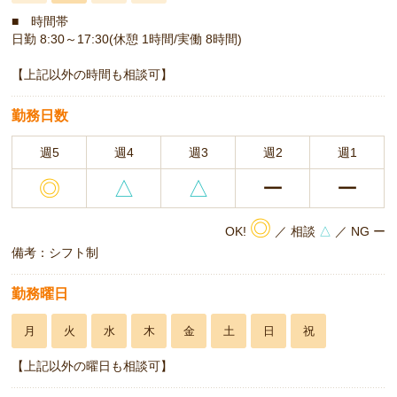
■ 時間帯
日勤 8:30～17:30(休憩 1時間/実働 8時間)
【上記以外の時間も相談可】
勤務日数
週5
週4
週3
週2
週1
◎
△
△
ー
ー
◎
OK!
／ 相談
△
／ NG ー
備考：シフト制
勤務曜日
月
火
水
木
金
土
日
祝
【上記以外の曜日も相談可】