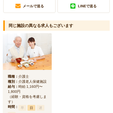
メールで送る
LINEで送る
同じ施設の異なる求人もございます
職種：
介護士
種別：
介護老人保健施設
給与：
時給:1,160円〜
1,800円
（経験・資格を考慮しま
す）
時間：
早
日
遅