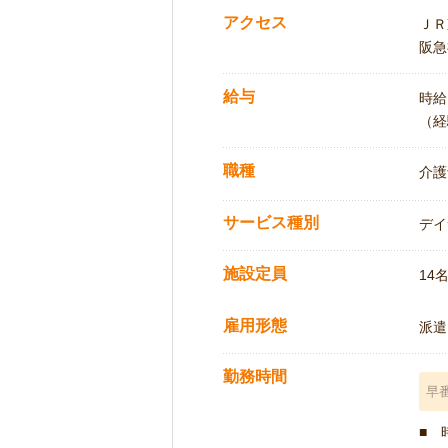
アクセス
ＪＲ
阪急
給与
時給:
（経
職種
介護
サービス種別
デイ
施設定員
14
雇用形態
派遣
勤務時間
早
■ 