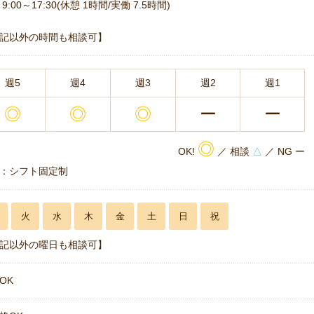
9:00～17:30(休憩 1時間/実働 7.5時間)
記以外の時間も相談可】
週5
週4
週3
週2
週1
◎
◎
◎
ー
ー
◎
OK!
／ 相談
△
／ NG ー
：シフト固定制
火
水
木
金
土
日
祝
記以外の曜日も相談可】
OK