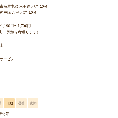
東海道本線 六甲道 バス 10分
神戸線 六甲 バス 10分
1,190円〜1,700円
験・資格を考慮します）
士
サービス
名
番
日勤
遅番
夜勤
時間帯