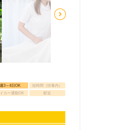
週3～4日OK
短時間（扶養内）
イカー通勤OK
駅近