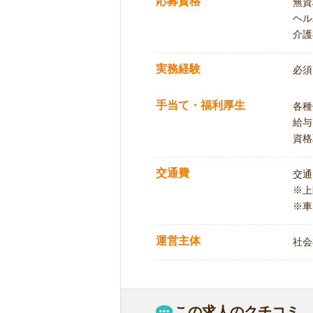
応募資格
無資
ヘル
介護
実務経験
必須
手当て・福利厚生
各種
給与
資格
交通費
交通
※
※車
運営主体
社会
この求人のクチコミ