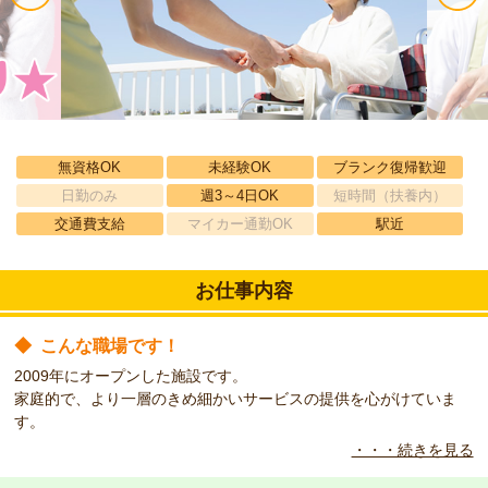
無資格OK
未経験OK
ブランク復帰歓迎
日勤のみ
週3～4日OK
短時間（扶養内）
交通費支給
マイカー通勤OK
駅近
お仕事内容
◆
こんな職場です！
2009年にオープンした施設です。
家庭的で、より一層のきめ細かいサービスの提供を心がけていま
す。
・・・続きを見る
◆
こんな方をお待ちしています！
働きながら資格取得を目指し、