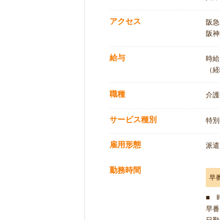
アクセス
阪急
阪神
給与
時給:
（経
職種
介護
サービス種別
特別
雇用形態
派遣
勤務時間
早
■ 
早番 
日勤 