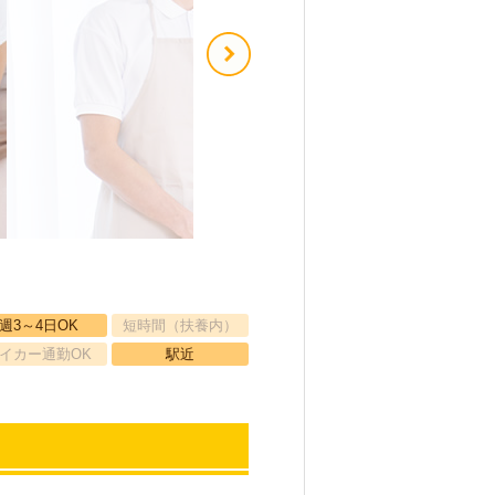
週3～4日OK
短時間（扶養内）
イカー通勤OK
駅近