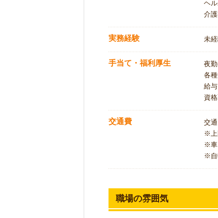
ヘル
介護
実務経験
未経
手当て・福利厚生
夜勤
各種
給与
資格
交通費
交通
※
※車
※自
職場の雰囲気